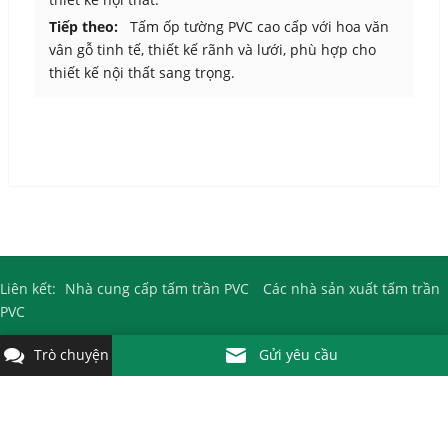
Tiếp theo:
Tấm ốp tường PVC cao cấp với hoa văn
vân gỗ tinh tế, thiết kế rãnh và lưới, phù hợp cho
thiết kế nội thất sang trọng.
Liên kết:
Nhà cung cấp tấm trần PVC
Các nhà sản xuất tấm trần
PVC
Trò chuyện
Gửi yêu cầu
Bản quyền © 2010-2026
Nhà máy sản xuất tấm trần PVC
Kejin. Tất
cả các quyền được bảo lưu.
Công ty TNHH Vật liệu Trang trí Kejin Thành phố Fuyang