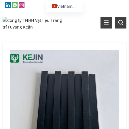
Vietnamese
English
Thai
Russian
Malay
Indonesian
Kazakh
Korean
Bengali
Arabic
Uzbek
Spanish
Portuguese