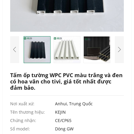
Urdu
Turkish
Italian
German
Japanese
French
Myanmar
Romanian
Tấm ốp tường WPC PVC màu trắng và đen
có hoa văn cho tivi, giá tốt nhất được
đảm bảo.
Nơi xuất xứ:
Anhui, Trung Quốc
Tên thương hiệu:
KEJIN
Chứng nhận:
CE/CP65
Số model:
Dòng GW