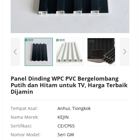
Urdu
Turkish
Italian
German
Japanese
French
Myanmar
Romanian
Panel Dinding WPC PVC Bergelombang
Putih dan Hitam untuk TV, Harga Terbaik
Dijamin
Tempat Asal:
Anhui, Tiongkok
Nama Merek:
KEJIN
Sertifikasi:
CE/CP65
Nomor Model:
Seri GW