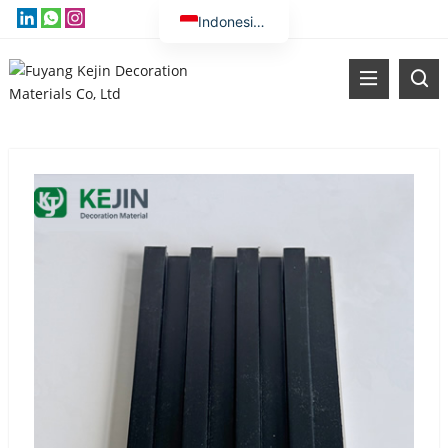
Indonesian
English
Vietnamese
Thai
Russian
Malay
Kazakh
Korean
Bengali
Arabic
Uzbek
Spanish
Portuguese