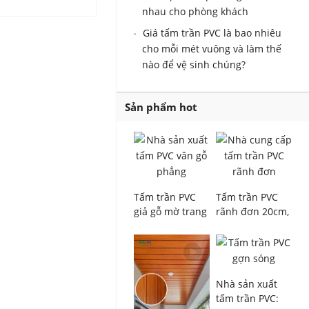
nhau cho phòng khách
Giá tấm trần PVC là bao nhiêu
cho mỗi mét vuông và làm thế
nào để vệ sinh chúng?
Sản phẩm hot
Tấm trần PVC
Tấm trần PVC
giả gỗ mờ trang
rãnh đơn 20cm,
trí, rộng 20cm,
dày 8mm, hoa
dày 8mm dành
văn vân gỗ mờ,
cho vật liệu xây
dùng cho nội
dựng B2B
thất phòng tắm
và nhà bếp, sản
Nhà sản xuất
xuất bởi nhà
tấm trần PVC: