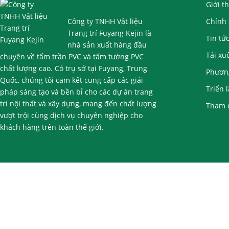
Giới t
Công ty TNHH Vật liệu
Chính 
Trang trí Fuyang Kejin là
Tin tứ
nhà sản xuất hàng đầu
Tải xu
chuyên về tấm trần PVC và tấm tường PVC
chất lượng cao. Có trụ sở tại Fuyang, Trung
Phương
Quốc, chúng tôi cam kết cung cấp các giải
Triển 
pháp sáng tạo và bền bỉ cho các dự án trang
trí nội thất và xây dựng, mang đến chất lượng
Tham 
vượt trội cùng dịch vụ chuyên nghiệp cho
khách hàng trên toàn thế giới.
Liên kết:
Nhà cung cấp tấm trần PVC
Các nhà sản xuất tấm trần 
Bản quyền ©