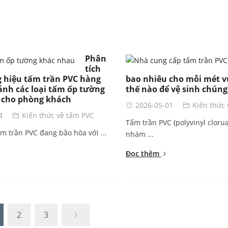
Phân
tích
 hiệu tấm trần PVC hàng
bao nhiêu cho mỗi mét v
ảnh các loại tấm ốp tường
thế nào để vệ sinh chúng
 cho phòng khách
2026-05-01
Kiến thức
4
Kiến thức về tấm PVC
Tấm trần PVC (polyvinyl cloru
ấm trần PVC đang bão hòa với ...
nhám ...
Đọc thêm
2
3