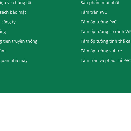
hiệu về chúng tôi
Sản phẩm mới nhất
sách bảo mật
Tấm trần PVC
c công ty
Tấm ốp tường PVC
ống
Tấm ốp tường có rãnh W
 tiện truyền thông
Tấm ốp tường tinh thể c
lãm
Tấm ốp tường sợi tre
quan nhà máy
Tấm trần và phào chỉ PVC
PVC
 2010-2026
Nhà máy sản xuất tấm trần PVC
Kejin. Tất cả các quyền
Công ty TNHH Vật liệu Trang trí Kejin Thành phố Fuyang