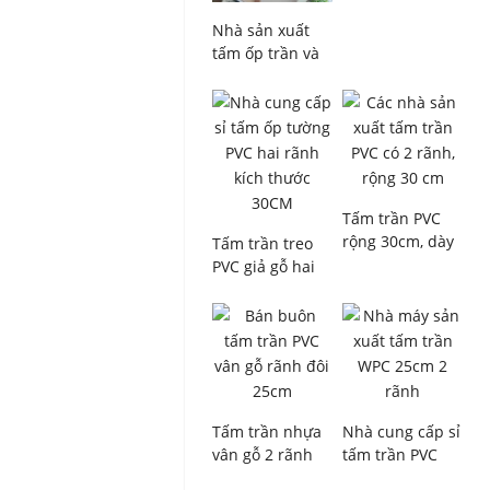
sản xuất Trung
Tấm trần nhựa
Quốc
trang trí hình
Nhà sản xuất
sóng và hình
tấm ốp trần và
học, dùng cho
tường PVC hai
nội thất trong
khe, bán trực
nhà, chống
tiếp, giá tốt
thấm nước và
nhất, lý tưởng
nhẹ
cho phòng
khách, ban công
và nội thất cửa
Tấm trần PVC
hàng.
rộng 30cm, dày
Tấm trần treo
9mm, 2 rãnh,
PVC giả gỗ hai
với các kiểu
rãnh, kích thước
hoàn thiện vân
30cm – Nhà sản
gỗ và vân đá
xuất cung cấp
cẩm thạch, nhà
trực tiếp từ
sản xuất OEM
Trung Quốc
dành cho các
nhà nhập khẩu
Tấm trần nhựa
Nhà cung cấp sỉ
và nhà bán
vân gỗ 2 rãnh
tấm trần PVC
buôn
ghép nối, kích
vân gỗ chống