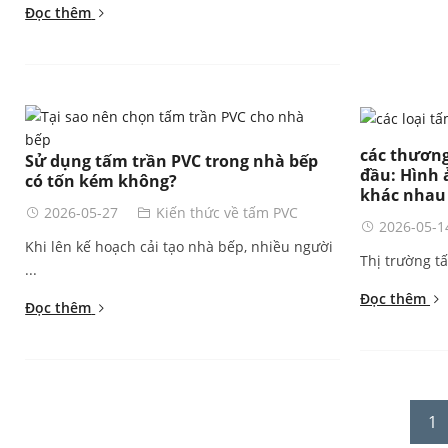
Đọc thêm
các thương
Sử dụng tấm trần PVC trong nhà bếp
đầu: Hình 
có tốn kém không?
khác nhau
2026-05-27
Kiến thức về tấm PVC
2026-05-1
Khi lên kế hoạch cải tạo nhà bếp, nhiều người
Thị trường t
...
Đọc thêm
Đọc thêm
1