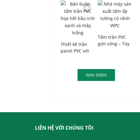
thước 25cm ×
thấm nước,
8mm – Nhà sản
rộng 25cm, dày
xuất tấm trần
8mm, hai rãnh
trong nhà
chuyên nhận
đơn hàng số
Tấm trần PVC
lượng lớn
gợn sóng – Tùy
Thiết kế trần
chỉnh tại nhà
panel PVC với
máy, lý tưởng
họa tiết bầu trời
cho các tòa nhà
xanh và mây
thương mại và
trắng cho không
Xem thêm
thiết kế nội
gian nội thất
thất.
sang trọng với
giá tốt nhất.
LIÊN HỆ VỚI CHÚNG TÔI