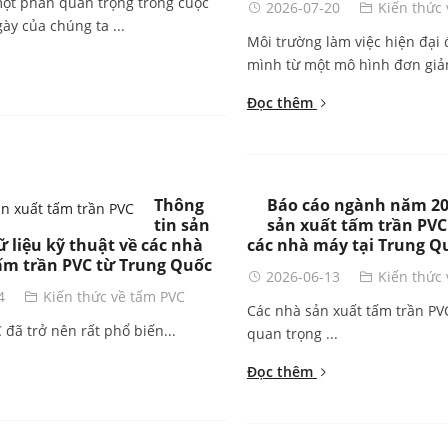
ột phần quan trọng trong cuộc
2026-07-20
Kiến thức
ày của chúng ta ...
Môi trường làm việc hiện đại
mình từ một mô hình đơn giản
Đọc thêm
Thông
Báo cáo ngành năm 20
tin sản
sản xuất tấm trần PVC
 liệu kỹ thuật về các nhà
các nhà máy tại Trung Q
ấm trần PVC từ Trung Quốc
2026-06-13
Kiến thức
4
Kiến thức về tấm PVC
Các nhà sản xuất tấm trần PVC
 đã trở nên rất phổ biến...
quan trọng ...
Đọc thêm