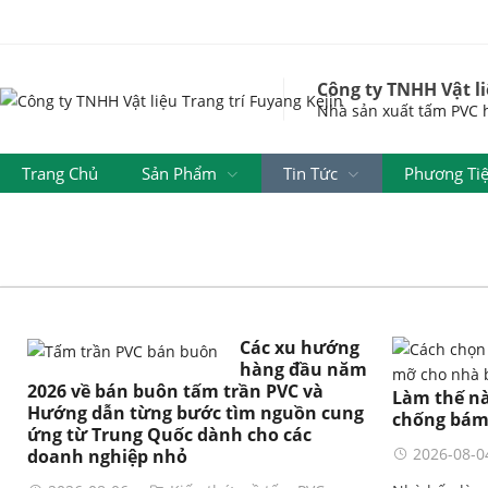
Công ty TNHH Vật li
Nhà sản xuất tấm PVC h
Trang Chủ
Sản Phẩm
Tin Tức
Phương Ti
Triển Lãm
Yêu Cầu Mẫu Miễn Phí
Các xu hướng
hàng đầu năm
2026 về bán buôn tấm trần PVC và
Làm thế nà
Hướng dẫn từng bước tìm nguồn cung
chống bám
ứng từ Trung Quốc dành cho các
2026-08-0
doanh nghiệp nhỏ