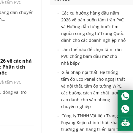
Urdu
 về tấm PVC
Turkish
 đang dần chuyển
Các xu hướng hàng đầu năm
...
2026 về bán buôn tấm trần PVC
Italian
và Hướng dẫn từng bước tìm
German
nguồn cung ứng từ Trung Quốc
dành cho các doanh nghiệp nhỏ
Japanes
Làm thế nào để chọn tấm trần
French
PVC chống bám dầu mỡ cho
26 về các nhà
Myanma
nhà bếp?
: Phân tích
Romania
uốc
Giải pháp nội thất: Hệ thống
tấm ốp Eco Panel cho ngoại thất
 về tấm PVC
và nội thất, tấm ốp tường WPC,
 đóng vai trò
các buồng cách âm chất lượng
cao dành cho văn phòng
chuyên nghiệp
Công ty TNHH Vật liệu Trang trí
Fuyang Kejin chính thức khai
trương gian hàng triển lãm tại