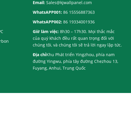
Email:
Sales@kjwallpanel.com
WhatsAPP001:
86 15556887363
WhatsAPP002:
86 19334001936
PC
Giờ làm việc:
8h30 – 17h30. Mọi thắc mắc
của quý khách đều rất quan trọng đối với
arbon
chúng tôi, và chúng tôi sẽ trả lời ngay lập tức.
Địa chỉ
Khu Phát triển Yingzhou, phía nam
đường Yingwu, phía tây đường Chezhou 13,
Fuyang, Anhui, Trung Quốc
 được bảo lưu.