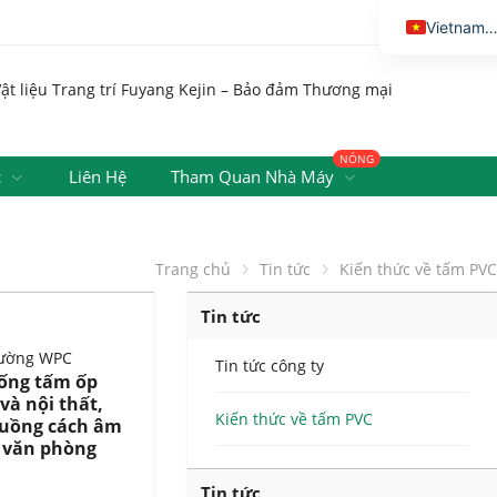
Vietnames
English
Thai
Russian
NÓNG
Malay
c
Liên Hệ
Tham Quan Nhà Máy
Indonesi
Kazakh
Trang chủ
Tin tức
Kiến thức về tấm PVC
Korean
Tin tức
Bengali
Arabic
Tin tức công ty
hống tấm ốp
Uzbek
và nội thất,
Kiến thức về tấm PVC
buồng cách âm
Spanish
 văn phòng
Portuguese
Tin tức