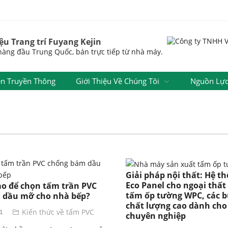
ệu Trang trí Fuyang Kejin
àng đầu Trung Quốc, bán trực tiếp từ nhà máy.
ện Truyền Thông
Giới Thiệu Về Chúng Tôi
Nguồn Lự
Giải pháp nội thất: Hệ t
Eco Panel cho ngoại thất 
o để chọn tấm trần PVC
tấm ốp tường WPC, các 
 dầu mỡ cho nhà bếp?
chất lượng cao dành cho
4
Kiến thức về tấm PVC
chuyên nghiệp