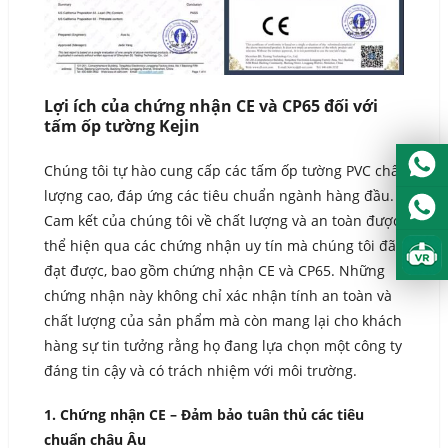
Urdu
Turkish
Italian
German
Lợi ích của chứng nhận CE và CP65 đối với
tấm ốp tường Kejin
Japanese
French
Chúng tôi tự hào cung cấp các tấm ốp tường PVC chất
lượng cao, đáp ứng các tiêu chuẩn ngành hàng đầu.
Myanmar
Cam kết của chúng tôi về chất lượng và an toàn được
Romanian
thể hiện qua các chứng nhận uy tín mà chúng tôi đã
đạt được, bao gồm chứng nhận CE và CP65. Những
chứng nhận này không chỉ xác nhận tính an toàn và
chất lượng của sản phẩm mà còn mang lại cho khách
hàng sự tin tưởng rằng họ đang lựa chọn một công ty
đáng tin cậy và có trách nhiệm với môi trường.
1. Chứng nhận CE – Đảm bảo tuân thủ các tiêu
chuẩn châu Âu