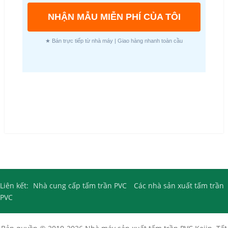
NHẬN MẪU MIỄN PHÍ CỦA TÔI
★ Bán trực tiếp từ nhà máy | Giao hàng nhanh toàn cầu
Liên kết:
Nhà cung cấp tấm trần PVC
Các nhà sản xuất tấm trần
PVC