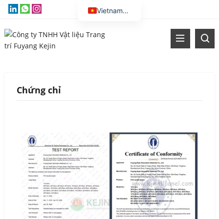
Vietnamese
English
Thai
Russian
Malay
Chứng chỉ
Indonesian
Kazakh
Korean
Bengali
Arabic
Uzbek
Spanish
Portuguese