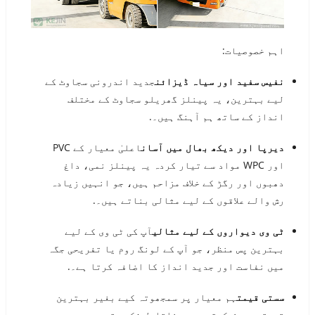
اہم خصوصیات:
نفیس سفید اور سیاہ ڈیزائن
جدید اندرونی سجاوٹ کے
لیے بہترین، یہ پینلز گھریلو سجاوٹ کے مختلف
انداز کے ساتھ ہم آہنگ ہیں۔.
دیرپا اور دیکھ بھال میں آسان
اعلیٰ معیار کے PVC
اور WPC مواد سے تیار کردہ یہ پینلز نمی، داغ
دھبوں اور رگڑ کے خلاف مزاحم ہیں، جو انہیں زیادہ
رش والے علاقوں کے لیے مثالی بناتے ہیں۔.
ٹی وی دیواروں کے لیے مثالی
آپ کی ٹی وی کے لیے
بہترین پس منظر، جو آپ کے لونگ روم یا تفریحی جگہ
میں نفاست اور جدید انداز کا اضافہ کرتا ہے۔.
سستی قیمت
ہم معیار پر سمجھوتہ کیے بغیر بہترین
قیمتیں پیش کرتے ہیں۔ ناقابلِ شکست قیمت پر