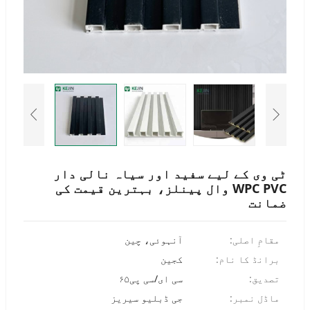
Portuguese
Turkish
Italian
German
Japanese
French
Myanmar
Romanian
ٹی وی کے لیے سفید اور سیاہ نالی دار
WPC PVC وال پینلز، بہترین قیمت کی
ضمانت
مقامِ اصلی:
آنہوئی، چین
برانڈ کا نام:
کجین
تصدیق:
سی ای/سی پی۶۵
ماڈل نمبر:
جی ڈبلیو سیریز