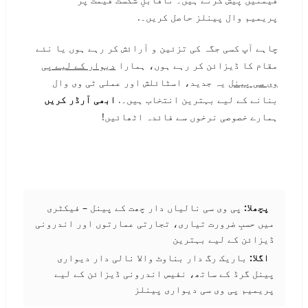
پریمیم وال پینلز حاصل کریں۔.
چاہے آپ کسی جگہ کی تزئین و آرائش کر رہے ہوں یا نئے
مقام کا ڈیزائن کر رہے ہوں، ہمارا
دیوار کے لیے پی
وی سی پینل
یہ جدید، اسٹائلش اور عملی ٹی وی وال
بنانے کے لیے بہترین انتخاب ہیں۔.
ابھی آرڈر کریں
ہمارے خصوصی نرخوں سے فائدہ اٹھائیں!
پچھلا:
پی وی سی نالیاں دار چھت کے پینل – فیکٹری
میں حسبِ ضرورت تیاری، تجارتی عمارتوں اور اندرونی
ڈیزائن کے لیے بہترین
اگلا:
باریک رگ دار بناوٹ والا نالی دار دیواری
پینل گرڈ کے ساتھ، نفیس اندرونی ڈیزائن کے لیے
پریمیم پی وی سی دیواری پینلز