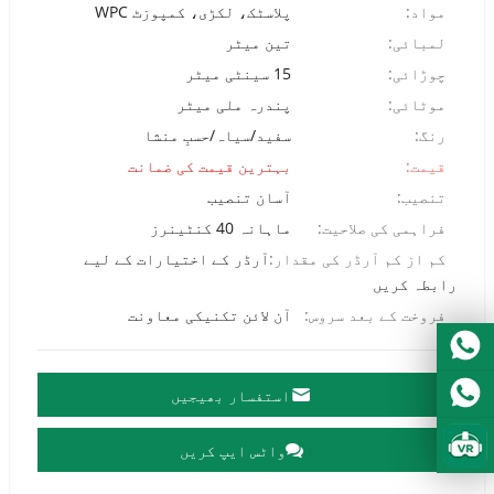
مواد:
پلاسٹک، لکڑی، کمپوزٹ WPC
لمبائی:
تین میٹر
چوڑائی:
15 سینٹی میٹر
موٹائی:
پندرہ ملی میٹر
رنگ:
سفید/سیاہ/حسبِ منشا
قیمت:
بہترین قیمت کی ضمانت
تنصیب:
آسان تنصیب
فراہمی کی صلاحیت:
ماہانہ 40 کنٹینرز
کم از کم آرڈر کی مقدار:
آرڈر کے اختیارات کے لیے
رابطہ کریں
فروخت کے بعد سروس:
آن لائن تکنیکی معاونت
استفسار بھیجیں
واٹس ایپ کریں