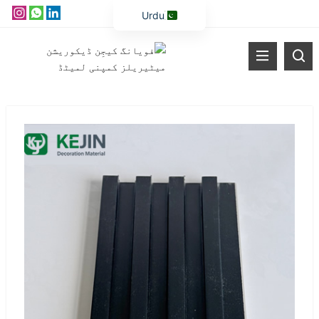
Urdu
English
Vietnamese
Thai
Russian
Malay
Indonesian
Kazakh
Korean
Bengali
Arabic
Uzbek
Spanish