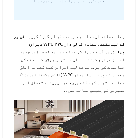
★ فیکٹری سے براہِ راست | عالمی تیز شپنگ
ہمارے ساتھ اپنے اندرونی حصے کو اپ گریڈ کریں۔
ٹی وی
کے لیے سفید، سیاہ، نالی دار WPC PVC دیواری
پینلز
, یہ آپ کے رہائشی علاقے کو ایک نفیس اور جدید
انداز فراہم کرتا ہے۔ آپ کے ٹیلی ویژن کے علاقے کی
جمالیات کو بڑھانے کے لیے ڈیزائن کیے گئے یہ اعلیٰ
معیار کے پینلز پائیدار WPC (لکڑی پلاسٹک کمپوزٹ)
مواد سے تیار کیے گئے ہیں، جو دیرپا استعمال اور
مضبوطی کو یقینی بناتے ہیں۔.