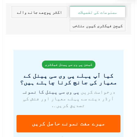
مصنوعات کی تفصیلات
اکثر پوچھے جانے والے
سوالات
کیجِن فیکٹری کیوں منتخب
کریں؟
کیجن پی وی سی پینل فیکٹری
کیا آپ پہلے پی وی سی پینل کے
معیار کی جانچ کرنا چاہتے ہیں؟
درخواست کریں
پی وی سی پینل کا نمونہ
آرڈر دینے سے پہلے معیار اور فنش کی
تصدیق کریں۔.
میرے مفت نمونے حاصل کریں