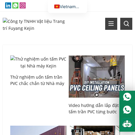
Vietnamese
English
Thai
Russian
Malay
Indonesian
Kazakh
Korean
Thử nghiệm uốn tấm trần
PVC chắc chắn từ Nhà máy
Bengali
Kejin – Chất lượng đã được
chứng minh
Arabic
Video hướng dẫn lắp đặt
Uzbek
tấm trần PVC từng bước
Spanish
Portuguese