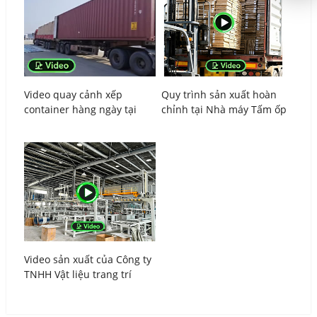
Urdu
Turkish
Italian
German
Video quay cảnh xếp
Quy trình sản xuất hoàn
Japanese
container hàng ngày tại
chỉnh tại Nhà máy Tấm ốp
French
Nhà máy sản xuất tấm ốp
tường PVC Kejin, chất lượng
tường PVC Kejin
được đảm bảo cho mỗi đơn
Myanmar
hàng.
Romanian
Video sản xuất của Công ty
TNHH Vật liệu trang trí
Fuyang Kejin