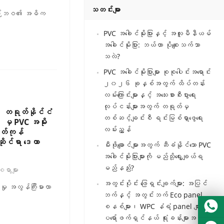
Portuguese
သတင်းများ
နေ့စဉ်ဘဝ၏ အဓိက
Urdu
PVC အခေါင်မိုးပြားနှင့် အလူမီနီယမ်
Turkish
အခေါင်မိုးပြား: ဘယ်ဟာ ပိုစျေးသက်သာ
Italian
သလဲ?
German
PVC အခေါင်မိုးပြားများ စုစုပေါင်းအရောင်း
၂၀၂၆ ခုနှစ်အတွက် ထိပ်တန်း
Japanes
လမ်းကြောင်းများနှင့် အသေးစားစီးပွားရေး
French
လုပ်ငန်းများအတွက် တရုတ်မှ
တရုတ်နိုင်ငံ
တစ်ဆင့်ချင်းစီ ရင်းမြစ်ရှာဖွေရေး
Romania
မှ PVC အမိုး
လမ်းညွှန်
ုတ်ကုန်
ုင်ရာ ဒေတာ
မီးဖိုချောင်များအတွက် ဆီခံနိုင်သော PVC
အခေါင်မိုးပြားများကို မည်သို့ရွေးချယ်ရ
မည်နည်း?
ရာများ
အတွင်းပိုင်း ဖြေရှင်းချက်များ: အပြင်
မှု အလွန်ကြီးမားလာ
ဘက်နှင့် အတွင်းဘက် Eco panel
စနစ်များ၊ WPC နံရံ panel များ၊
ပရော်ဖက်ရှင်နယ် ရုံးခန်းများအတွက်