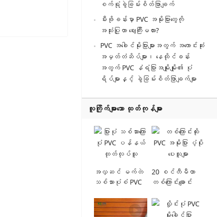
စက်ရုံခွဲခြမ်းစိတ်ဖြာချက်
မီးဖိုခန်းမှာ PVC အမိုးပြားတွေကို
အသုံးပြုတာ ဈေးကြီးမလား?
PVC အခေါင်မိုးပြားများအတွက် အကောင်းဆုံး
အမှတ်တံဆိပ်များ၊ နေထိုင်ခန်း
အတွက် PVC နံရံပြားအမျိုးမျိုး၏ ပုံ
ရိပ်များနှင့် ခွဲခြမ်းစိတ်ဖြာချက်များ
လူကြိုက်များသော ထုတ်ကုန်များ
အလှဆင် မက်တဲ
20 စင်တီမီတာ
သစ်သားပုံစံ PVC
တစ်ကြောင်းချောင်း
မိုးခေါင်ဘုတ်၊
PVC အပေါ်ခေါင်မိုး
အကျယ် ၂၀ စင်
ပြား၊ 8
တီမီတာ၊ အထူ ၈
မီလီမီတာ၊ မက်