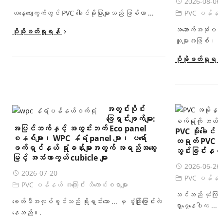
2026-08-0
ယနေ့ဈေးကွက်တွင် PVC ခေါင်မိုးပြားများသည် ဖြစ်လာ ...
PVC ပန်နယ် 
အဆောက်အအုံပစ္
ပိုမိုဖတ်ရှုရန်
သူများအဖြစ်၊ .
ပိုမိုဖတ်ရှုရ
အတွင်းပိုင်း
ဖြေရှင်းချက်များ:
အပြင်ဘက်နှင့် အတွင်းဘက် Eco panel
PVC မိုးခေါင
စနစ်များ၊ WPC နံရံ panel များ၊ ပရော်
တရုတ် PVC န
ဖက်ရှင်နယ် ရုံးခန်းများအတွက် အရည်အသွေး
သွင်းခြင်းနှင့
မြင့် အသံကာကွယ် cubicle များ
2026-06-2
2026-07-20
PVC ပန်နယ် 
PVC ပန်နယ် အကြောင်း သိကောင်းစရာများ
သင်သည် ယုံကြ
ခေတ်မီအလုပ်ခွင်သည် ရိုးရှင်းသော ... မှ ဖွံ့ဖြိုးပြောင်းလဲ
ရှာဖွေနေပါက ...
နေသည်။.