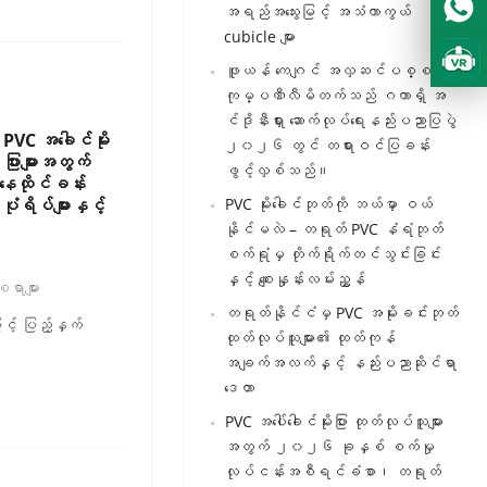
အရည်အသွေးမြင့် အသံကာကွယ်
cubicle များ
ဖူယန် ကေဂျင် အလှဆင်ပစ္စည်း
ကုမ္ပဏီလီမိတက်သည် ဂကာရှိ အ
င်ဒိုနီးရှား ဆောက်လုပ်ရေးနည်းပညာပြပွဲ
PVC အခေါင်မိုး
၂၀၂၆ တွင် တရားဝင်ပြခန်း
ပြားများအတွက်
ဖွင့်လှစ်သည်။
 နေထိုင်ခန်း
ပုံရိပ်များနှင့်
PVC မိုးခေါင်ဘုတ်ကို ဘယ်မှာ ဝယ်
နိုင်မလဲ – တရုတ် PVC နံရံဘုတ်
စက်ရုံမှ တိုက်ရိုက်တင်သွင်းခြင်း
နှင့် စျေးနှုန်းလမ်းညွှန်
ရာများ
တရုတ်နိုင်ငံမှ PVC အမိုးခင်းဘုတ်
ြင့် ပြည့်နှက်
ထုတ်လုပ်သူများ၏ ထုတ်ကုန်
အချက်အလက်နှင့် နည်းပညာဆိုင်ရာ
ဒေတာ
PVC အပေါ်ခေါင်မိုးပြား ထုတ်လုပ်သူများ
အတွက် ၂၀၂၆ ခုနှစ် စက်မှု
လုပ်ငန်းအစီရင်ခံစာ၊ တရုတ်