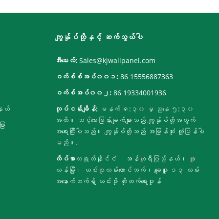
ကျွန်ုပ်တို့နှင့် ဆက်သွယ်ပါ
အီးမေးလ်:
Sales@kjwallpanel.com
ဝက်စ်စ်အပ်၀၀၁:
86 15556887363
ဝက်စ်အပ်၀၀၂:
86 19334001936
နယ်
လုပ်ငန်းချိန်:
မနက် ၈:၃၀ မှ ညနေ ၅:၃၀
အထိ။ သင့်မေးမြန်းချက်များသည် ကျွန်ုပ်တို့အတွက်
ား
အရေးကြီးပါသည်။ ကျွန်ုပ်တို့သည် အမြန်ဆုံး တုံ့ပြန်ပါ
မည်။.
လိပ်စာ
တရုတ်နိုင်ငံ၊ အန်ဟူရီပြည်နယ်၊ ဖူ
ယန်မြို့၊ ယင်းဝူလမ်းတောင်ဘက်၊ ချေဇူး ၁၃ လမ်း
အနောက်ဘက်ရှိ ယင်းဇို တိုးတက်ရေးဇုန်