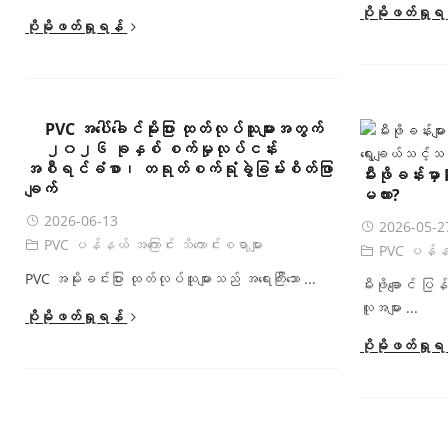
ပိုမိုဖတ်ရှုရ
ပိုမိုဖတ်ရှုရန်
PVC အပေါ်ခေါင်မိုးပြား ထုတ်လုပ်သူများအတွက်
၂၀၂၆ ခုနှစ် စက်မှုလုပ်ငန်း
အစီရင်ခံစာ၊ တရုတ်စက်ရုံခွဲခြမ်းစိတ်ဖြာ
မီးဖိုခန်းမှာ P
ချက်
မလား?
2026-06-13
2026-05-2
PVC ပန်နယ် အကြောင်း သိကောင်းစရာများ
PVC ပန်နယ် 
PVC အမိုးခင်းပြား ထုတ်လုပ်သူများသည် အရေးကြီးသော ...
မီးဖိုချောင်
လူအများ ...
ပိုမိုဖတ်ရှုရန်
ပိုမိုဖတ်ရှုရ