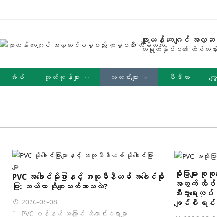
ဖူယန် ကေဂျင် အလှဆ
တရုတ်နိုင်ငံ၏ ထိပ်တန်း
အိမ်
ထုတ်ကုန်များ
သတင်းများ
မီဒီယာ
ကျွ
အခမဲ့နမူနာ တောင်းဆိုခြင်း
မိုးပြားများ 
PVC အခေါင်မိုးပြားနှင့် အလူမီနီယမ် အခေါင်မိုး
အတွက် ထိပ်တန်
ပြား: ဘယ်ဟာ ပိုစျေးသက်သာသလဲ?
စီးပွားရေးလု
2026-08-08
ချင်းစီ ရင်းမ
PVC ပန်နယ် အကြောင်း သိကောင်းစရာများ