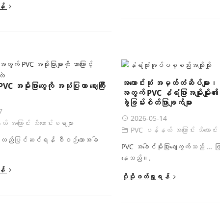
န်
အကောင်းဆုံး အမှတ်တံဆိပ်များ၊
VC အမိုးပြားတွေကို အသုံးပြုတာ ဈေးကြီး
အတွက် PVC နံရံပြားအမျိုးမျိုး၏ 
ခွဲခြမ်းစိတ်ဖြာချက်များ
7
2026-05-14
အကြောင်း သိကောင်းစရာများ
PVC ပန်နယ် အကြောင်း သိကောင်းစ
 ပြန်လည်ပြင်ဆင်ရန် စီစဉ်သောအခါ
PVC အခေါင်မိုးပြားဈေးကွက်သည် ... ဖ
နေသည်။.
န်
ပိုမိုဖတ်ရှုရန်