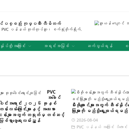
င်ပစ္စည်း ကုမ္ပဏီ လီမိတက်
 PVC ပန်နယ် ထုတ်လုပ်သူ၊ စက်ရုံတိုက်ရိုက်.
န်ုပ်တို့အကြောင်း
အရင်းအမြစ်
ဆက်သွယ်ရန်
စက
PVC
အခေါင်
စုစုပေါင်းအရောင်း ၂၀၂၆ ခုနှစ်
မီးဖိုချောင်များအတွက် ဆီခံနိုင်
းလမ်းကြောင်းများနှင့် အသေးစား
ပြားများကို မည်သို့ရွေးချယ်ရမည
ပ်ငန်းများအတွက် တရုတ်မှ တစ်ဆင့်
2026-08-04
ြစ်ရှာဖွေရေးလမ်းညွှန်
PVC ပန်နယ် အကြောင်း သိကောင်းစ