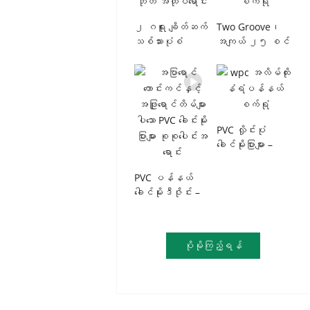
အပြီးအစီးဖြင့်၊
တင်သွင်းသူများ
၂ ဂရူး ချိတ်ဆက်
Two Groove၊
နှင့် အစုလိုက်
သစ်သားပုံစံ
အကျယ် ၂၅ စင်
ရောင်းချသူများ
ပလတ်စတစ်
တီမီတာ၊ ထူ ၈
အတွက် OEM
မိုးခေါင်ဘုတ်များ၊
မီလီမီတာ PVC
ထုတ်လုပ်သူ
25 စင်တီမီတာ×8
အမိုးဘုတ်၊
မီလီမီတာ၊
သစ်သားပုံစံ၊
အတွင်းခန်း
ရေစိုခံ၊ အတွင်း
မိုးခေါင်ပန်နယ်
အလှဆင်ဘုတ်၊
PVC လှိုင်းပုံ
များ၊ အစုလိုက်
စုစုပေါင်းအရောင်း
ခေါင်မိုးပြားများ –
အမှာများအတွက်
ပံ့ပိုးသူ
စက်ရုံမှ
ထုတ်လုပ်သူ
စိတ်တိုင်းကျ
PVC ပန်နယ်
ပြင်ဆင်
ခေါင်မိုးဒီဇိုင်း –
ထုတ်လုပ်ခြင်း၊
အပြာရောင်
စီးပွားရေးဆိုင်ရာ
ကောင်းကင်နှင့်
အဆောက်အအုံများ
အဖြူတိမ်ပုံစံ
ပိုမိုကြည့်ရန်
နှင့် အတွင်းပိုင်း
ဖြင့် အလှဆန်းသော
ဒီဇိုင်းအတွက်
အတွင်းခန်းများ
အကောင်းဆုံး
အတွက် အကောင်းဆုံး
စျေးနှုန်း