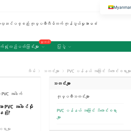
Myanma
English
Vietnamese
Thai
ပူတယ်
Russian
်ရုံလည်ပတ်ခြင်းများ
ပြပွဲ
Malay
Indonesi
အိမ်
သတင်းများ
PVC ပန်နယ် အကြောင်း သိကောင်းစရာများ
Kazakh
သတင်းများ
Korean
Bengali
ကုမ္ပဏီသတင်းများ
Arabic
သော PVC အခေါင်မိုး
PVC ပန်နယ် အကြောင်း သိကောင်းစရာ
်နည်း?
Uzbek
များ
Spanish
ရာများ