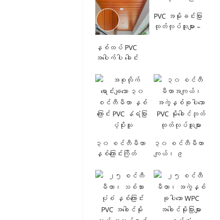
မီလီမီတာ၊ B2B
မက် သစ်သားအသား
ဆောက်လုပ်ရေး
ထည်ဖြင့်၊ ရေချိုး
PVC အမိုးခင်းပြား
ပစ္စည်းများ
ခန်းနှင့်
ထုတ်လုပ်သူများ –
အတွက်
မီးဖိုခန်း အတွင်း
အတွင်းခန်း အလှ
ပိုင်းအတွက်
ဆင်လှိုင်းပုံ ဂေဟ
နှစ်ထပ် PVC
တရုတ်
ဗေဒ
အပေါက်ပါ ခေါင်း
ထုတ်လုပ်သူမှ
ပလတ်စတစ်
မိုးနံရံပန်နယ်
ထုတ်လုပ်
အမိုးခင်းပြား၊
များ ထုတ်လုပ်သူမှ
ထားသည်။
ရေစိုခံ၊
တိုက်ရိုက်
အလေးချိန်သက်သာ
ရောင်းချ၊ အကောင်း
သော ပြားများ
ဆုံးစျေးနှုန်းများ၊
နေထိုင်ခန်းများ၊
ဘယ်လ်ကနီများ
နှင့် ဆိုင်အတွင်း
၃၀ စင်တီမီတာ
၃၀ စင်တီမီတာ
ပိုင်းများအတွက်
နှစ်ကြောင်းကြိတ်
ကျယ်၊ ၉
သင့်တော်သည်။
သစ်သားပုံစံ PVC
မီလီမီတာ ထူ၊
ချိတ်ဆွဲခေါင်းမိုးပြား
အတွင်းတွင်
များ၊ တရုတ်
အကွက်နှစ်ခုပါ
နိုင်ငံမှ
သော PVC မိုးခေါင်
ထုတ်လုပ်သူမှ
ပြား၊ သစ်သားပုံ
တိုက်ရိုက် ပေးသွင်း
နှင့် မာဘယ်ပုံ