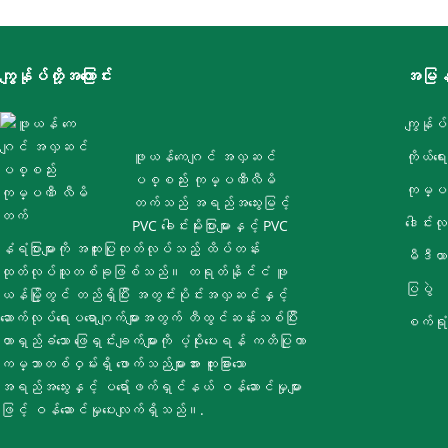
ကျွန်ုပ်တို့အကြောင်း
အမြန်
ကျွန်ုပ်
ဖူယန်ကေဂျင် အလှဆင်
ကိုယ်ရေ
ပစ္စည်း ကုမ္ပဏီလီမိ
ကုမ္ပဏ
တက်သည် အရည်အသွေးမြင့်
ဒေါင်းလ
PVC ခေါင်းမိုးပြားများနှင့် PVC
နံရံပြားများကို အထူးပြုထုတ်လုပ်သည့် ထိပ်တန်း
မီဒီယာ
ထုတ်လုပ်သူတစ်ခုဖြစ်သည်။ တရုတ်နိုင်ငံ ဖူ
ပြပွဲ
ယန်မြို့တွင် တည်ရှိပြီး အတွင်းပိုင်းအလှဆင်နှင့်
ဆောက်လုပ်ရေးပရောဂျက်များအတွက် တီထွင်ဆန်းသစ်ပြီး
စက်ရုံ
တာရှည်ခံသော ဖြေရှင်းချက်များကို ပံ့ပိုးပေးရန် ကတိပြုကာ
ကမ္ဘာတစ်ဝှမ်းရှိ ဖောက်သည်များအား ထူးခြားသော
အရည်အသွေးနှင့် ပရော်ဖက်ရှင်နယ် ဝန်ဆောင်မှုများ
ဖြင့် ဝန်ဆောင်မှုပေးလျက်ရှိသည်။.