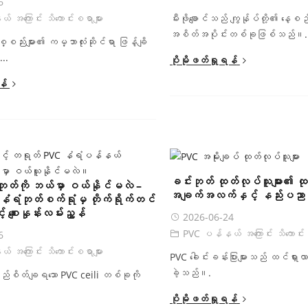
6
အကြောင်း သိကောင်းစရာများ
မီးဖိုချောင်သည် ကျွန်ုပ်တို့၏ 
အစိတ်အပိုင်းတစ်ခုဖြစ်သည်။.
စည်းများ၏ ကမ္ဘာလုံးဆိုင်ရာ ဖြန့်ချိ
..
ပိုမိုဖတ်ရှုရန်
န်
ခင်းဘုတ် ထုတ်လုပ်သူများ၏ ထ
်ဘုတ်ကို ဘယ်မှာ ဝယ်နိုင်မလဲ –
အချက်အလက်နှင့် နည်းပညာဆိ
ံရံဘုတ်စက်ရုံမှ တိုက်ရိုက်တင်
် စျေးနှုန်းလမ်းညွှန်
2026-06-24
PVC ပန်နယ် အကြောင်း သိကောင်းစ
6
အကြောင်း သိကောင်းစရာများ
PVC ခေါင်းခန်းပြားများသည် ထင်ရှားလာ
ခဲ့သည်။.
ည်စိတ်ချရသော PVC ceili တစ်ခုကို
ပိုမိုဖတ်ရှုရန်