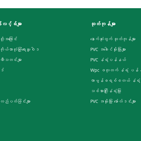
လင့်ခ်များ
ထုတ်ကုန်များ
တို့အကြောင်း
နောက်ဆုံးထွက် ထုတ်ကုန်များ
းကိုယ်တာလုံခြုံရေးမူဝါဒ
PVC အခေါင်မိုးပြားများ
ီသတင်းများ
PVC နံရံပန်နယ်
ုဒ်
Wpc ဖလုတက် နံရံ ပန်
ကာဗွန်ခရစ်စတယ် နံရံပြ
သစ်သားကြိုးနံရံပြား
လည်ပတ်ခြင်းများ
PVC အမိုးပြား မော်လ်ဒင်းများ