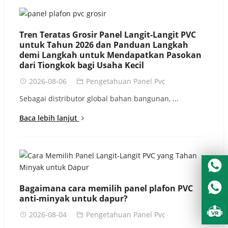
Urdu
Turkish
Tren Teratas Grosir Panel Langit-Langit PVC
Italian
untuk Tahun 2026 dan Panduan Langkah
German
demi Langkah untuk Mendapatkan Pasokan
dari Tiongkok bagi Usaha Kecil
Japanese
2026-08-06
Pengetahuan Panel Pvc
French
Sebagai distributor global bahan bangunan, ...
Myanmar
Baca lebih lanjut
Romanian
Bagaimana cara memilih panel plafon PVC
anti-minyak untuk dapur?
2026-08-04
Pengetahuan Panel Pvc