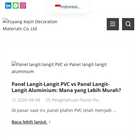
Indonesian
English
Vietnamese
Thai
Russian
Malay
Kazakh
Korean
Panel Langit-Langit PVC vs Panel Langit-
Bengali
Langit Aluminium: Mana yang Lebih Murah?
Arabic
2026-08-08
Pengetahuan Panel Pvc
Uzbek
Di pasar saat ini, panel plafon PVC telah menjadi ...
Spanish
Baca lebih lanjut
Portuguese