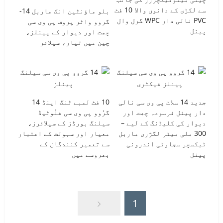
سے لکڑی کے دانوں والا 10 فٹ
بلو ماؤنٹین انک ماربل 14-
PVC نالی دار WPC گرل وال
گروو واٹر پروف پی وی سی
پینل
چھت اور دیوار کے پینلز،
چین میں تیار، سپلائر
جدید 14 سلاٹ پی وی سی نالی
10 فٹ لمبے ٹنگ اینڈ 14
دار پینل فرسودہ چھت اور
گرُوو پی وی سی فلُوٹیڈ
دیوار کی کلیڈنگ کے لیے –
سیلنگ بورڈز کے سپلائرز،
300 ملی میٹر لگژری ماربل
معیار اور سہولت کے اعتبار
ٹیکسچر سجاوٹی اندرونی
سے تعمیر کنندگان کے
پینل
بھروسے میں
1