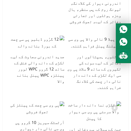
Portuguese
اندرونی دیوار کی کلادنگ،
لیونگ روم کے پس منظر، ہال
Turkish
وےز، ہوٹلوں اور تجارتی
Italian
دفاتر کے لیے، تھوک فروشی
German
Japanese
French
ہوٹلوں، ہسپتالوں اور
جدید اندرونی سجاوٹ کے لیے
Myanmar
دفاتر کے لیے سونے کی
لکڑی کے دانے والی فنش کے
Romanian
لکیروں کے ساتھ 9 سلاٹ پی وی
ساتھ 12 گروو WPC لوور
سی اوک لکڑی کے دانے دار
پینلز، WPC پینل بنانے
نالی دار چھت کی کلادنگ
والا
فراہم کنندہ
آرٹسٹک سیریز 10 گروو پی
وی سی نالی دار دیواری
چین کے سپلائر سے دفاتر اور