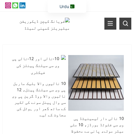
Urdu
English
Vietnamese
Thai
Russian
Malay
Indonesian
Kazakh
10 نالیوں والا بلیک ماربل
Korean
پی وی سی سیلنگ پینل، 12
Bengali
نالیوں والا ووڈ گرین پی وی
سی وال پینل سونے کی لکیر
Arabic
کے ساتھ گھر اور ہوٹل کی
سجاوٹ کے لیے
Uzbek
10 نالی دار لیمینیٹڈ پی
وی سی فلوٹڈ بورڈز، 10 ملی
Spanish
میٹر موٹے، پانی سے محفوظ