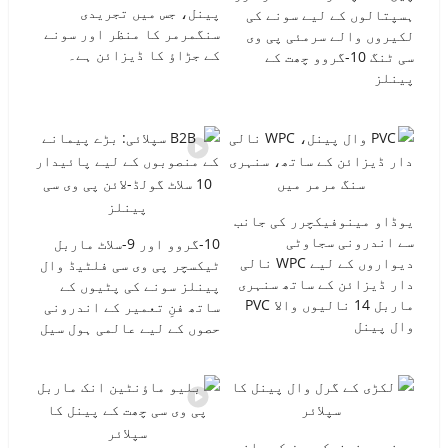
پینل، جس میں تجریدی
ہسپتالوں کے لیے سونے کی
سنگمرمر کا منظر اور سونے
لکیروں والے سرمئی پی وی
کے جڑاؤ کا ڈیزائن ہے۔
سی ٹنگ 10-گروو چھت کے
پینلز
یوڈاو مینوفیکچرر کی جانب
سے اندرونی سجاوٹی
10-گروو اور 9-سلاٹ ماربل
دیواروں کے لیے WPC نالی
ٹیکسچر پی وی سی فلٹیڈ وال
دار ڈیزائن کے ساتھ سنہری
پینلز سونے کی پٹیوں کے
ماربل 14 نالیوں والا PVC
ساتھ فنِ تعمیر کے اندرونی
وال پینل
حصوں کے لیے عالمی ہول سیل
چینی مینوفیکچررز کی جانب