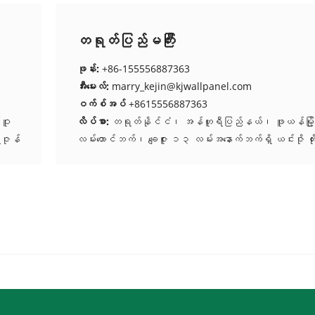
တရုတ်ပြည်မကြီး
ဖုန်း:
+86-155556887363
အီးမေးလ်:
marry_kejin@kjwallpanel.com
ဝက်စ်အပ်
+8615556887363
းဝူ
လိပ်စာ:
တရုတ်နိုင်ငံ၊ အန်ဟူရီပြည်နယ်၊ ဖူယန်မြို
းဇုန်
လမ်းတောင်ဘက်၊ ချေဇူး ၁၃ လမ်းအနောက်ဘက်ရှိ ယင်းဇို တိ