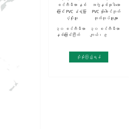
အလေးချိန်သက်သာ
ရောင်းချ၊ အကောင်း
သော ပြားများ
ဆုံးစျေးနှုန်းများ၊
နေထိုင်ခန်းများ၊
ဘယ်လ်ကနီများ
နှင့် ဆိုင်အတွင်း
၃၀ စင်တီမီတာ
၃၀ စင်တီမီတာ
ပိုင်းများအတွက်
နှစ်ကြောင်းကြိတ်
ကျယ်၊ ၉
သင့်တော်သည်။
သစ်သားပုံစံ PVC
မီလီမီတာ ထူ၊
ချိတ်ဆွဲခေါင်းမိုးပြား
အတွင်းတွင်
များ၊ တရုတ်
အကွက်နှစ်ခုပါ
ပိုမိုကြည့်ရန်
နိုင်ငံမှ
သော PVC မိုးခေါင်
ထုတ်လုပ်သူမှ
ပြား၊ သစ်သားပုံ
တိုက်ရိုက် ပေးသွင်း
နှင့် မာဘယ်ပုံ
အပြီးအစီးဖြင့်၊
တင်သွင်းသူများ
နှင့် အစုလိုက်
ရောင်းချသူများ
အတွက် OEM
ထုတ်လုပ်သူ