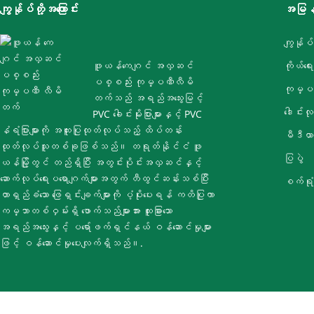
ကျွန်ုပ်တို့အကြောင်း
အမြန်
ကျွန်ုပ်
ဖူယန်ကေဂျင် အလှဆင်
ကိုယ်ရေ
ပစ္စည်း ကုမ္ပဏီလီမိ
ကုမ္ပဏ
တက်သည် အရည်အသွေးမြင့်
ဒေါင်းလ
PVC ခေါင်းမိုးပြားများနှင့် PVC
နံရံပြားများကို အထူးပြုထုတ်လုပ်သည့် ထိပ်တန်း
မီဒီယာ
ထုတ်လုပ်သူတစ်ခုဖြစ်သည်။ တရုတ်နိုင်ငံ ဖူ
ပြပွဲ
ယန်မြို့တွင် တည်ရှိပြီး အတွင်းပိုင်းအလှဆင်နှင့်
ဆောက်လုပ်ရေးပရောဂျက်များအတွက် တီထွင်ဆန်းသစ်ပြီး
စက်ရုံ
တာရှည်ခံသော ဖြေရှင်းချက်များကို ပံ့ပိုးပေးရန် ကတိပြုကာ
ကမ္ဘာတစ်ဝှမ်းရှိ ဖောက်သည်များအား ထူးခြားသော
အရည်အသွေးနှင့် ပရော်ဖက်ရှင်နယ် ဝန်ဆောင်မှုများ
ဖြင့် ဝန်ဆောင်မှုပေးလျက်ရှိသည်။.