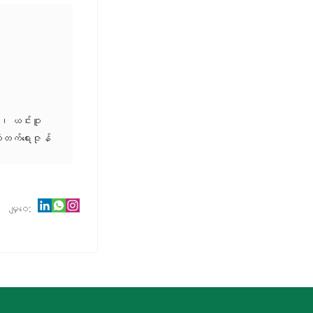
့၊ ယင်းဝူ
ုးတက်ရေးဇုန်
မျှဝေ: