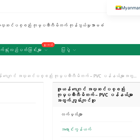
Myanma
English
Vietnamese
Thai
ပူတယ်
Russian
်ရုံလည်ပတ်ခြင်းများ
ပြပွဲ
Malay
Indonesi
 ကေဂျင် အလှဆင်ပစ္စည်း ကုမ္ပဏီလီမိတက် – PVC ပန်နယ်များအတွက် ကျွမ်းကျင်သူ
Kazakh
ဖူယန် ကေဂျင် အလှဆင်ပစ္စည်း
Korean
ကုမ္ပဏီလီမိတက် – PVC ပန်နယ်များ
အတွက် ကျွမ်းကျင်သူ
Bengali
Arabic
လက်မှတ်များ
Uzbek
အရောင်းကွန်ယက်
Spanish