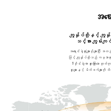
အရေ
ကျွန်ုပ်တို့နှင့် ကျွ
သင့်အား ကျွမ်းကျ
အရောင်းခွဲရုံးများပိုများပြီး အ
ဖြင့် ကျွန်ုပ်တို့သည် ကမ္ဘ
ဒီဇိုင်းဆွဲကာ ထူးခြားသော ထုတ
သူများနှင့် မိတ်ဖက်များကို 