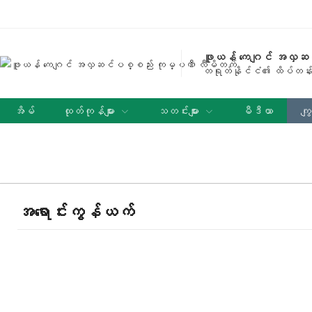
ဖူယန် ကေဂျင် အလှဆ
တရုတ်နိုင်ငံ၏ ထိပ်တန်း
အိမ်
ထုတ်ကုန်များ
သတင်းများ
မီဒီယာ
ကျွ
အခမဲ့နမူနာ တောင်းဆိုခြင်း
အရောင်းကွန်ယက်