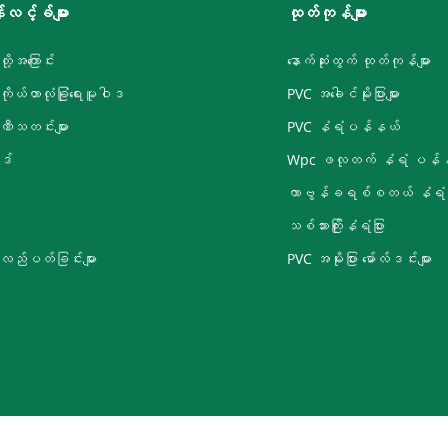
လင့်ခ်များ
ထုတ်ကုန်များ
တို့အကြောင်း
နောက်ဆုံးထွက် ထုတ်ကုန်များ
းကိုယ်တာလုံခြုံရေးမူဝါဒ
PVC အခေါင်မိုးပြားများ
ီသတင်းများ
PVC နံရံပန်နယ်
ုဒ်
Wpc ဖလုတက် နံရံ ပန်
ကာဗွန်ခရစ်စတယ် နံရံပြ
သစ်သားကြိုးနံရံပြား
လည်ပတ်ခြင်းများ
PVC အမိုးပြား မော်လ်ဒင်းများ