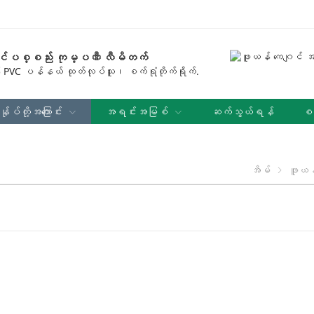
င်ပစ္စည်း ကုမ္ပဏီ လီမိတက်
 PVC ပန်နယ် ထုတ်လုပ်သူ၊ စက်ရုံတိုက်ရိုက်.
န်ုပ်တို့အကြောင်း
အရင်းအမြစ်
ဆက်သွယ်ရန်
စက
အိမ်
ဖူယန်