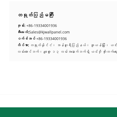
တရုတ်ပြည်မကြီး
ဖုန်း:
+86-19334001936
အီးမေးလ်:
Sales@kjwallpanel.com
ဝက်စ်အပ်
+86-19334001936
လိပ်စာ:
တရုတ်နိုင်ငံ၊ အန်ဟူရီပြည်နယ်၊ ဖူယန်မြို့၊ ယင်
လမ်းတောင်ဘက်၊ ချေဇူး ၁၃ လမ်းအနောက်ဘက်ရှိ ယင်းဇို တိုးတက်ရေ