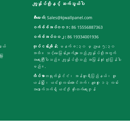
ကျွန်ုပ်တို့နှင့် ဆက်သွယ်ပါ
အီးမေးလ်:
Sales@kjwallpanel.com
ဝက်စ်စ်အပ်၀၀၁:
86 15556887363
ဝက်စ်အပ်၀၀၂:
86 19334001936
နယ်
လုပ်ငန်းချိန်:
မနက် ၈:၃၀ မှ ညနေ ၅:၃၀
အထိ။ သင့်မေးမြန်းချက်များသည် ကျွန်ုပ်တို့အတွက်
ား
အရေးကြီးပါသည်။ ကျွန်ုပ်တို့သည် အမြန်ဆုံး တုံ့ပြန်ပါ
မည်။.
လိပ်စာ
တရုတ်နိုင်ငံ၊ အန်ဟူရီပြည်နယ်၊ ဖူ
ယန်မြို့၊ ယင်းဝူလမ်းတောင်ဘက်၊ ချေဇူး ၁၃ လမ်း
အနောက်ဘက်ရှိ ယင်းဇို တိုးတက်ရေးဇုန်