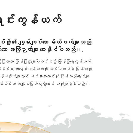
ာင်းကွန်ယက်
န်ုပ်တို့၏ ကျွမ်းကျင်သော မိတ်ဖက်များသည်
င်သော အကြံဉာဏ်များ ပေးနိုင်ပါသည်။.
တည်ပြုထားသော ဖြန့်ဖြူးသူများပါဝင်သည့် ဖြန့်ဖြူးရေးကွန်ယက်
ာလုံးဆိုင်ရာ အရောင်းကွန်ယက်ကို ထပ်ခါထပ်ခါ ပြန်လည်
်ကုန်အပိုင်းများတွင် အင်အားအကောင်းဆုံး ပြန်လည်ရောင်းချ
ထိန်းသိမ်းကာ အကျိုးအမြတ်ရရှိအောင် အသုံးချခဲ့ပါသည်။.