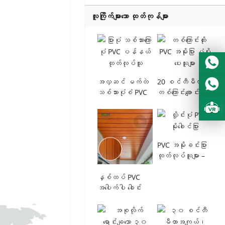
Portuguese
လူကြိုက်များသော ထုတ်ကုန်များ
Urdu
Turkish
Italian
German
အလှဆင် မက်တဲ
20 စင်တီမီတာ
Japanes
သစ်သားပုံစံ PVC
တစ်ကြောင်းချောင်း
French
မိုးခေါင်ဘုတ်၊
PVC အပေါ်ခေါင်မိုး
အကျယ် ၂၀ စင်
ပြား၊ 8
Romania
တီမီတာ၊ အထူ ၈
မီလီမီတာ၊ မက်
မီလီမီတာ၊ B2B
မက် သစ်သားအသား
ဆောက်လုပ်ရေး
ထည်ဖြင့်၊ ရေချိုး
PVC အမိုးခင်းပြား
ပစ္စည်းများ
ခန်းနှင့်
ထုတ်လုပ်သူများ –
အတွက်
မီးဖိုခန်း အတွင်း
အတွင်းခန်း အလှ
ပိုင်းအတွက်
ဆင်လှိုင်းပုံ ဂေဟ
နှစ်ထပ် PVC
တရုတ်
ဗေဒ
အပေါက်ပါ ခေါင်း
ထုတ်လုပ်သူမှ
ပလတ်စတစ်
မိုးနံရံပန်နယ်
ထုတ်လုပ်
အမိုးခင်းပြား၊
များ ထုတ်လုပ်သူမှ
ထားသည်။
ရေစိုခံ၊
တိုက်ရိုက်