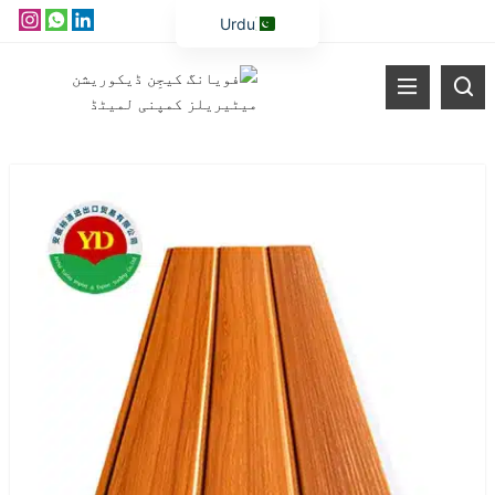
Urdu
English
Vietnamese
Thai
Russian
Malay
Indonesian
Kazakh
Korean
Bengali
Arabic
Uzbek
Spanish