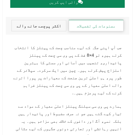
واٹس ایپ کریں
مصنوعات کی تفصیلات
اکثر پوچھے جانے والے
سوالات
جب آپ اپنی جگہ کے لیے مناسب چھت کے پینلز کا انتخاب
کرتے ہیں، تو 4×8 فٹ کے پی وی سی چھت کے پینلز
پائیداری، تنصیب میں آسانی اور سستی کا بہترین
امتزاج پیش کرتے ہیں۔ چین میں ایک سرکردہ سپلائر کے
طور پر، ہم اعلیٰ ترین صنعت کے معیارات پر پورا اترنے
والے اعلیٰ معیار کے پی وی سی چھت کے پینلز فراہم
کرنے کے لیے پرعزم ہیں۔.
ہمارے پی وی سی سیلنگ پینلز اعلیٰ معیار کے مواد سے
تیار کیے گئے ہیں جو نہ صرف مضبوط اور پائیدار ہیں
بلکہ نمی، آگ اور داغوں کے خلاف بھی مزاحم ہیں۔ یہ
انہیں رہائشی اور تجارتی دونوں جگہوں کے لیے مثالی