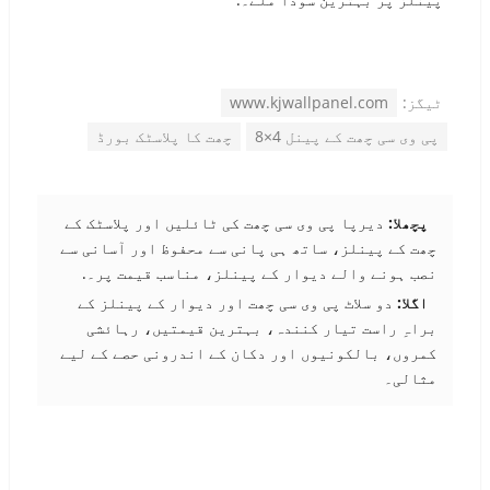
ٹیگز:
www.kjwallpanel.com
پی وی سی چھت کے پینل 4×8
چھت کا پلاسٹک بورڈ
پچھلا:
دیرپا پی وی سی چھت کی ٹائلیں اور پلاسٹک کے
چھت کے پینلز، ساتھ ہی پانی سے محفوظ اور آسانی سے
نصب ہونے والے دیوار کے پینلز، مناسب قیمت پر۔.
اگلا:
دو سلاٹ پی وی سی چھت اور دیوار کے پینلز کے
براہِ راست تیار کنندہ، بہترین قیمتیں، رہائشی
کمروں، بالکونیوں اور دکان کے اندرونی حصے کے لیے
مثالی۔