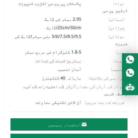
مواد:
پلاسٹک، پی وی سی لکڑی، کمپوزٹ
ڈبلیو پی سی
لمبائی:
2.95 میٹر فی گاہک
چوڑائی:
25cm/30cm/گاہک
موٹائی:
5/6/7.5/8.5/9.5 ملی میٹر/گاہک کی
ضرورت
وزن:
1.8-5 کلوگرام فی مربع میٹر
قیمت:
بہترین قیمت کی ضمانت
تنصیب:
آسان تنصیب
فراہمی کی صلاحیت:
ماہانہ 40 کنٹینرز
کم از کم آرڈر کی مقدار:
آرڈر کے اختیارات کے لیے
رابطہ کریں
فروخت کے بعد سروس:
آن لائن تکنیکی معاونت
استفسار بھیجیں