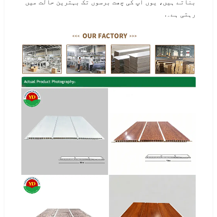
بناتے ہیں، یوں آپ کی چھت برسوں تک بہترین حالت میں
رہتی ہے۔.