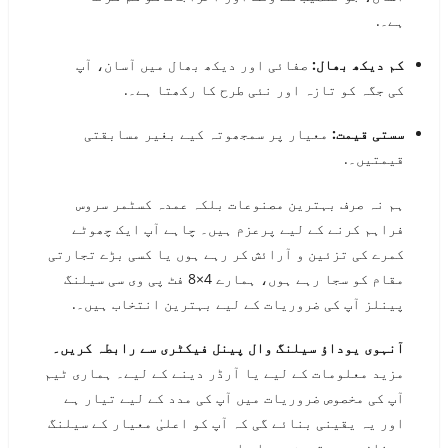
ہے۔.
کم دیکھ بھال:
صفائی اور دیکھ بھال میں آسان، آپ
کی جگہ کو تازہ اور نئی طرح کا رکھتا ہے۔.
سستی قیمت:
معیار پر سمجھوتہ کیے بغیر مسابقتی
قیمتیں۔.
ہم نہ صرف بہترین مصنوعات بلکہ عمدہ کسٹمر سروس
فراہم کرنے کے لیے پرعزم ہیں۔ چاہے آپ ایک چھوٹے
کمرے کی تزئین و آرائش کر رہے ہوں یا کسی بڑے تجارتی
مقام کو سجا رہے ہوں، ہمارے 4×8 فٹ پی وی سی سیلنگ
پینلز آپ کی ضروریات کے لیے بہترین انتخاب ہیں۔.
آنہوی یوداؤ سیلنگ وال پینل فیکٹری سے رابطہ کریں۔
مزید معلومات کے لیے یا آرڈر دینے کے لیے۔ ہماری ٹیم
آپ کی مخصوص ضروریات میں آپ کی مدد کے لیے تیار ہے
اور یہ یقینی بنائے گی کہ آپ کو اعلیٰ معیار کے سیلنگ
پینلز پر بہترین سودا ملے۔.