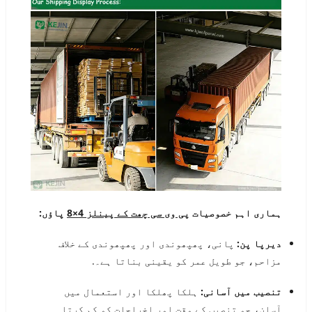
ہماری اہم خصوصیات
پی وی سی چھت کے پینلز 4×8
پاؤں:
دیرپا پن:
پانی، پھپھوندی اور پھپھوندی کے خلاف
مزاحم، جو طویل عمر کو یقینی بناتا ہے۔.
تنصیب میں آسانی:
ہلکا پھلکا اور استعمال میں
آسان، جو تنصیب کے وقت اور اخراجات کو کم کرتا