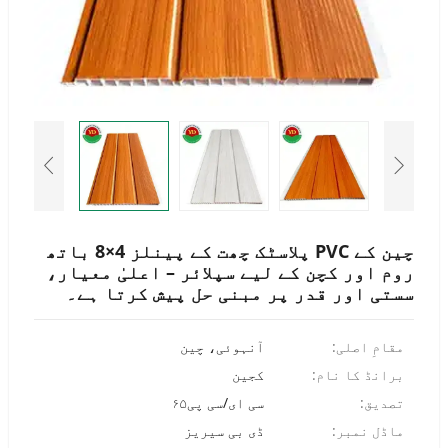
Portuguese
Turkish
Italian
German
Japanese
French
Myanmar
Romanian
چین کے PVC پلاسٹک چھت کے پینلز 4×8 باتھ
روم اور کچن کے لیے سپلائر – اعلیٰ معیار،
سستی اور قدر پر مبنی حل پیش کرتا ہے۔
مقامِ اصلی:
آنہوئی، چین
برانڈ کا نام:
کجین
تصدیق:
سی ای/سی پی۶۵
ماڈل نمبر:
ڈی بی سیریز