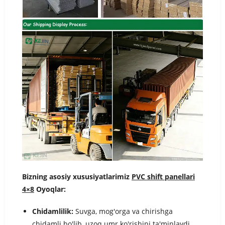
Bizning asosiy xususiyatlarimiz
PVC shift panellari
4×8
Oyoqlar:
Chidamlilik:
Suvga, mog'orga va chirishga
chidamli bo'lib, uzoq umr ko'rishini ta'minlaydi.