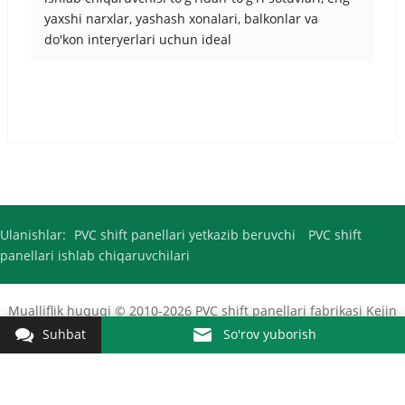
yaxshi narxlar, yashash xonalari, balkonlar va
do'kon interyerlari uchun ideal
Ulanishlar:
PVC shift panellari yetkazib beruvchi
PVC shift
panellari ishlab chiqaruvchilari
Mualliflik huquqi © 2010-2026
PVC shift panellari fabrikasi
Kejin
barcha huquqlari himoyalangan.
Suhbat
So'rov yuborish
Fuyang shahri Kejin bezak materiallari MChJ