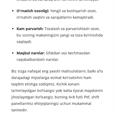
O'rnatish osonligi:
Yengil va boshqarish oson,
o'rnatish vaqtini va xarajatlarini kamaytiradi.
Kam parvarish:
Tozalash va parvarishlash oson,
bu sizning makoningizni yangi va toza ko'rinishda
saqlaydi.
Maqbul narxlar:
Sifatdan voz kechmasdan
raqobatbardosh narxlar.
Biz sizga nafaqat eng yaxshi mahsulotlarni, balki a'lo
darajadagi mijozlarga xizmat ko'rsatishni ham
taqdim etishga sodiqmiz. Kichik xonani
ta'mirlayotgan bo'lsangiz yoki katta tijorat maydonini
jihozlayotgan bo'lsangiz, bizning 4×8 futli PVC shift
panellarimiz ehtiyojlaringiz uchun mukammal
tanlovdir.