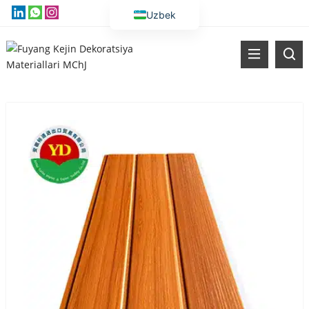
Uzbek
English
Vietnamese
Thai
Russian
Malay
Indonesian
Kazakh
Korean
Bengali
Arabic
Spanish
Portuguese