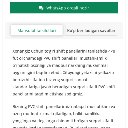
WhatsApp orqali hozir
Mahsulot tafsilotlari
Ko'p beriladigan savollar
Xonangiz uchun to'g'ri shift panellarini tanlashda 4×8
fut o'lchamdagi PVC shift panellari mustahkamlik,
o'rnatish osonligi va maqbul narxning mukammal
uyg'unligini taqdim etadi. Xitoydagi yetakchi yetkazib
beruvchi sifatida biz eng yuqori sanoat
standartlariga javob beradigan yuqori sifatli PVC shift
panellarini taqdim etishga sodiqmiz.
Bizning PVC shift panellarimiz nafaqat mustahkam va
uzoq muddat xizmat qiladigan, balki namlikka,
yong'inga va dog'larga chidamli bo'lgan yuqori sifatli
materiallardan tayyorlangan. Bu ularni turar-joy va