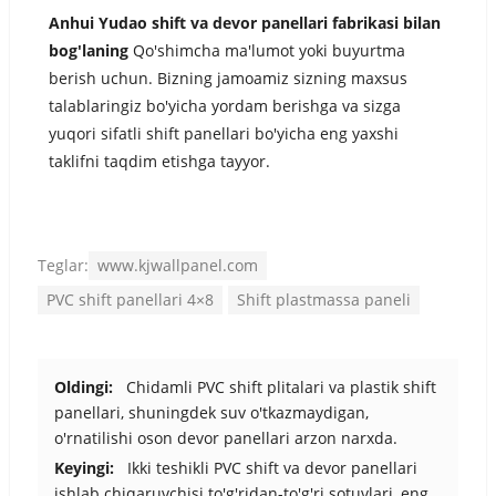
Anhui Yudao shift va devor panellari fabrikasi bilan
bog'laning
Qo'shimcha ma'lumot yoki buyurtma
berish uchun. Bizning jamoamiz sizning maxsus
talablaringiz bo'yicha yordam berishga va sizga
yuqori sifatli shift panellari bo'yicha eng yaxshi
taklifni taqdim etishga tayyor.
Teglar:
www.kjwallpanel.com
PVC shift panellari 4×8
Shift plastmassa paneli
Oldingi:
Chidamli PVC shift plitalari va plastik shift
panellari, shuningdek suv o'tkazmaydigan,
o'rnatilishi oson devor panellari arzon narxda.
Keyingi:
Ikki teshikli PVC shift va devor panellari
ishlab chiqaruvchisi to'g'ridan-to'g'ri sotuvlari, eng