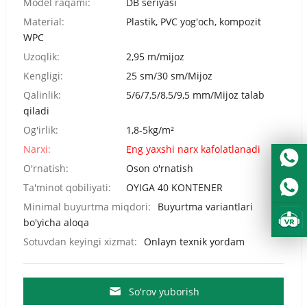
Model raqami:
DB seriyasi
Material:
Plastik, PVC yog'och, kompozit
WPC
Uzoqlik:
2,95 m/mijoz
Kengligi:
25 sm/30 sm/Mijoz
Qalinlik:
5/6/7,5/8,5/9,5 mm/Mijoz talab
qiladi
Og'irlik:
1,8-5kg/m²
Narxi:
Eng yaxshi narx kafolatlanadi
O'rnatish:
Oson o'rnatish
Ta'minot qobiliyati:
OYIGA 40 KONTENER
Minimal buyurtma miqdori:
Buyurtma variantlari
bo'yicha aloqa
Sotuvdan keyingi xizmat:
Onlayn texnik yordam
So'rov yuborish