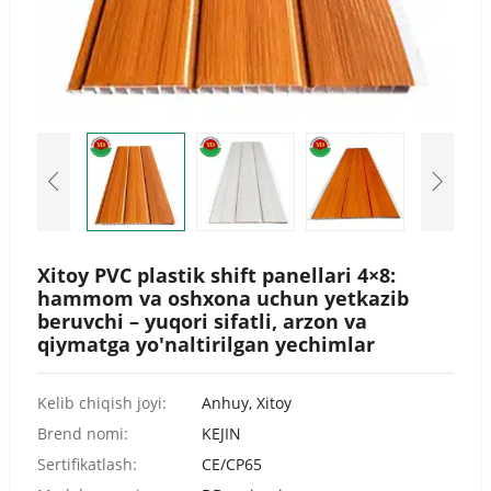
Urdu
Turkish
Italian
German
Japanese
French
Myanmar
Romanian
Xitoy PVC plastik shift panellari 4×8:
hammom va oshxona uchun yetkazib
beruvchi – yuqori sifatli, arzon va
qiymatga yo'naltirilgan yechimlar
Kelib chiqish joyi:
Anhuy, Xitoy
Brend nomi:
KEJIN
Sertifikatlash:
CE/CP65