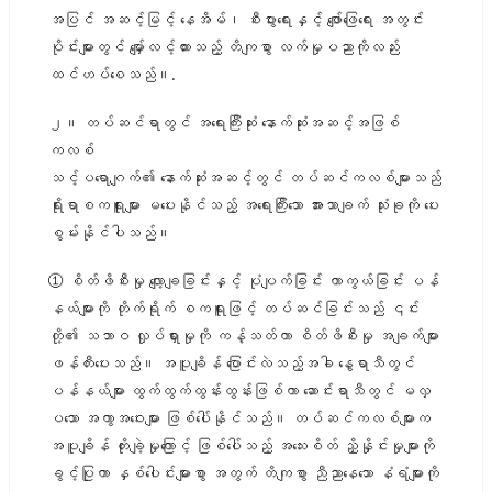
အပြင် အဆင့်မြင့် နေအိမ်၊ စီးပွားရေးနှင့် ဖျော်ဖြေရေး အတွင်း
ပိုင်းများတွင် မျှော်လင့်ထားသည့် တိကျစွာ လက်မှုပညာကိုလည်း
ထင်ဟပ်စေသည်။.
၂။ တပ်ဆင်ရာတွင် အရေးကြီးဆုံး နောက်ဆုံးအဆင့်အဖြစ်
ကလစ်
သင့်ပရောဂျက်၏ နောက်ဆုံးအဆင့်တွင် တပ်ဆင်ကလစ်များသည်
ရိုးရာစကရူးများ မပေးနိုင်သည့် အရေးကြီးသော အားသာချက် သုံးခုကို ပေး
စွမ်းနိုင်ပါသည်။
① စိတ်ဖိစီးမှု လျော့ချခြင်းနှင့် ပုံပျက်ခြင်း ကာကွယ်ခြင်း ပန်
နယ်များကို တိုက်ရိုက် စကရူးဖြင့် တပ်ဆင်ခြင်းသည် ၎င်း
တို့၏ သဘာဝ လှုပ်ရှားမှုကို ကန့်သတ်ကာ စိတ်ဖိစီးမှု အချက်များ
ဖန်တီးပေးသည်။ အပူချိန် ပြောင်းလဲသည့်အခါ နွေရာသီတွင်
ပန်နယ်များ ထွက်ထွက်ထွန်းထွန်းဖြစ်ကာ ဆောင်းရာသီတွင် မလှ
ပသော အကွာအဝေးများ ဖြစ်ပေါ်နိုင်သည်။ တပ်ဆင်ကလစ်များက
အပူချိန် တိုးချဲ့မှုကြောင့် ဖြစ်ပေါ်သည့် အသေးစိတ် ညှိနှိုင်းမှုများကို
ခွင့်ပြုကာ နှစ်ပေါင်းများစွာ အတွက် တိကျစွာ ညီညာနေသော နံရံများကို