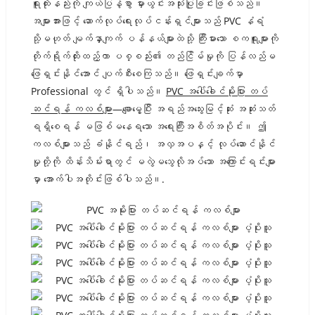
ရူးထိုးနည်းကို ကျယ်ပြန့်စွာ မှားယွင်းအသုံးပြုခြင်းဖြစ်သည်။
အများအားဖြင့် ဆောက်လုပ်ရေးလုပ်ငန်းရှင်များသည် PVC နံရံ
သို့မဟုတ် မျက်နှာကျက် ပန်နယ်များထဲသို့ ကြီးမားသော စကရူးများကို
တိုက်ရိုက်ထိုးထည့်ကာ ပစ္စည်း၏ တည်ငြိမ်မှုကို ပြန်လည်မ
ဖြေရှင်းနိုင်အောင် ပျက်စီးစေကြသည်။ ဖြေရှင်းချက်မှာ
Professional တွင် ရှိပါသည်။
PVC အပေါ်ခေါင်မိုးပြား တပ်
ဆင်ရန် ကလစ်များ
—ချောမွေ့ပြီး အရည်အသွေးမြင့်ဆုံး အဆုံးသတ်
ရရှိစေရန် မဖြစ်မနေရသော အရေးကြီးအစိတ်အပိုင်း။ ဤ
ကလစ်များသည် ခံနိုင်ရည်၊ အလှအပနှင့် လုပ်ဆောင်နိုင်
မှုတို့ကို ထိန်းသိမ်းရာတွင် မလွဲမသွေလိုအပ်သော အကြောင်းရင်းများ
မှာ အောက်ပါအတိုင်းဖြစ်ပါသည်။.