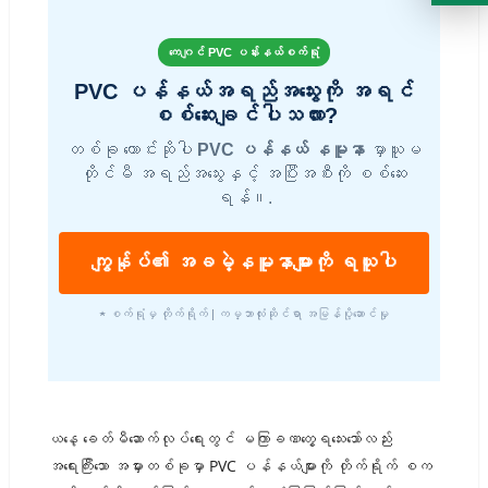
ကေဂျင် PVC ပန်းနယ်စက်ရုံ
PVC ပန်နယ်အရည်အသွေးကို အရင်
စစ်ဆေးချင်ပါသလား?
တစ်ခု တောင်းဆိုပါ
PVC ပန်နယ် နမူနာ
မှာယူမ
တိုင်မီ အရည်အသွေးနှင့် အပြီးအစီးကို စစ်ဆေး
ရန်။.
ကျွန်ုပ်၏ အခမဲ့နမူနာများကို ရယူပါ
★ စက်ရုံမှ တိုက်ရိုက် | ကမ္ဘာလုံးဆိုင်ရာ အမြန်ပို့ဆောင်မှု
ယနေ့ ခေတ်မီဆောက်လုပ်ရေးတွင် မကြာခဏတွေ့ရသေးသော်လည်း
အရေးကြီးသော အမှားတစ်ခုမှာ PVC ပန်နယ်များကို တိုက်ရိုက် စက