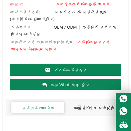
စျေးနှုန်း:
စက်ရုံအကောင်းဆုံးစျေးနှုန်း အာမခံ
ထောက်ပံ့နိုင်စွမ်း:
လစဉ် ၄၀ ကျော် ကွန်တိန်နာများ
(တည်ငြိမ်သော ပို့ဆောင်ချိန်)
ဝန်ဆောင်မှု:
OEM / ODM | အွန်လိုင်း နည်းပညာ
ဆိုင်ရာ ထောက်ပံ့မှု
အစုလိုက်နှင့် အများအပြားမှာယူခြင်းများ:
စက်ရုံဈေးနှုန်းနှင့်
အရေအတွက်လျှော့စျေးများ ရယူပါ
စုံစမ်းမေးမြန်းရန်
ယခု WhatsApp ပို့ပါ
ထုတ်ကုန်အသေးစိတ်
ဘာကြောင့် Kejin စက်ရုံကို
ရွေးချယ်သင့်သလဲ?