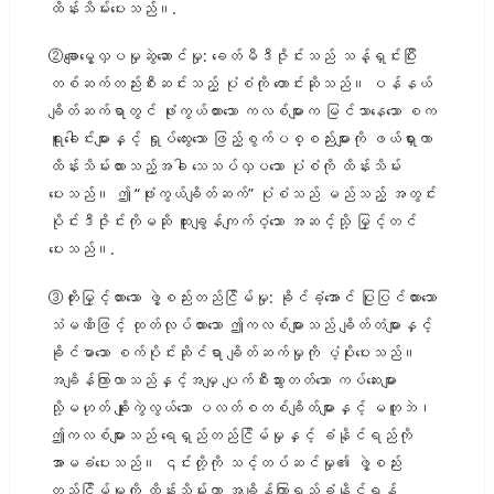
ထိန်းသိမ်းပေးသည်။.
②ချောမွေ့လှပမှုဆွဲဆောင်မှု: ခေတ်မီဒီဇိုင်းသည် သန့်ရှင်းပြီး
တစ်ဆက်တည်းစီးဆင်းသည့် ပုံစံကို တောင်းဆိုသည်။ ပန်နယ်
ချိတ်ဆက်ရာတွင် ဖုံးကွယ်ထားသော ကလစ်များက မြင်သာနေသော စက
ရူးခေါင်းများနှင့် ရှုပ်ထွေးသော ဖြည့်စွက်ပစ္စည်းများကို ဖယ်ရှားကာ
ထိန်းသိမ်းထားသည့်အခါ သေသပ်လှပသော ပုံစံကို ထိန်းသိမ်း
ပေးသည်။ ဤ “ဖုံးကွယ်ချိတ်ဆက်” ပုံစံသည် မည်သည့် အတွင်း
ပိုင်းဒီဇိုင်းကိုမဆို ထူးချွန်ကျက်ဝံ့သော အဆင့်သို့ မြှင့်တင်
ပေးသည်။.
③တိုးမြှင့်ထားသော ဖွဲ့စည်းတည်ငြိမ်မှု: ခိုင်ခံ့အောင် ပြုပြင်ထားသော
သံမဏိဖြင့် ထုတ်လုပ်ထားသော ဤကလစ်များသည် ချိတ်တံများနှင့်
ခိုင်မာသော စက်ပိုင်းဆိုင်ရာ ချိတ်ဆက်မှုကို ပံ့ပိုးပေးသည်။
အချိန်ကြာလာသည်နှင့်အမျှ ပျက်စီးသွားတတ်သော ကပ်ဆေးများ
သို့မဟုတ် ချိုးကွဲလွယ်သော ပလတ်စတစ်ချိတ်များနှင့် မတူဘဲ၊
ဤကလစ်များသည် ရေရှည်တည်ငြိမ်မှုနှင့် ခံနိုင်ရည်ကို
အာမခံပေးသည်။ ၎င်းတို့ကို သင့်တပ်ဆင်မှု၏ ဖွဲ့စည်း
တည်ငြိမ်မှုကို ထိန်းသိမ်းကာ အချိန်ကြာရှည်ခံနိုင်ရန်