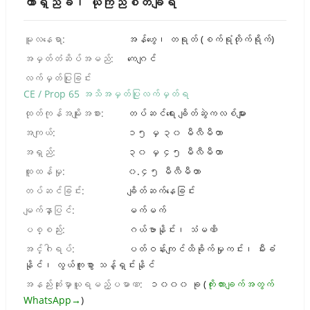
တာရှည်ခံ၊ ယုံကြည်စိတ်ချရ
Portuguese
Urdu
မူလနေရာ:
အန်ဟွေ၊ တရုတ် (စက်ရုံတိုက်ရိုက်)
Turkish
အမှတ်တံဆိပ်အမည်:
ကေဂျင်
Italian
လက်မှတ်ပြုခြင်း
German
CE / Prop 65 အသိအမှတ်ပြုလက်မှတ်ရ
ထုတ်ကုန်အမျိုးအစား:
တပ်ဆင်ရေး ချိတ်ဆွဲကလစ်များ
Japanese
အကျယ်:
၁၅ မှ ၃၀ မီလီမီတာ
French
အရှည်:
၃၀ မှ ၄၅ မီလီမီတာ
Romanian
ထူထန်မှု:
၀.၄၅ မီလီမီတာ
တပ်ဆင်ခြင်း:
ချိတ်ဆက်နေခြင်း
မျက်နှာပြင်:
မက်မက်
ပစ္စည်း:
ဂယ်ဗာနိုင်း၊ သံမဏိ
အင်္ဂါရပ်:
ပတ်ဝန်းကျင်ထိခိုက်မှုကင်း၊ မီးခံ
နိုင်၊ လွယ်ကူစွာ သန့်ရှင်းနိုင်
အနည်းဆုံးမှာယူရမည့်ပမာဏ:
၁၀၀၀ ခု (
ကိုးကားချက်အတွက်
WhatsApp→
)