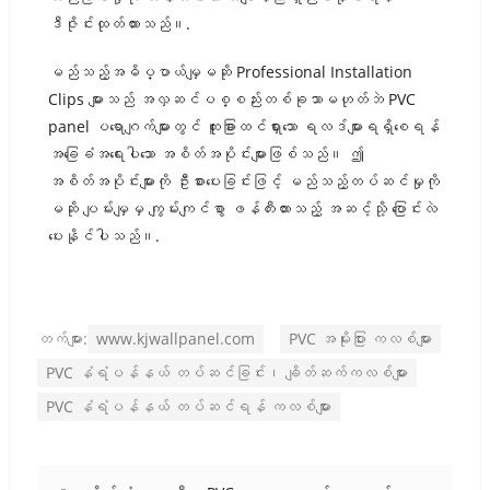
ဒီဇိုင်းထုတ်ထားသည်။.
မည်သည့်အဓိပ္ပာယ်မျှမဆို Professional Installation
Clips များသည် အလှဆင်ပစ္စည်းတစ်ခုသာမဟုတ်ဘဲ PVC
panel ပရောဂျက်များတွင် ထူးခြားထင်ရှားသော ရလဒ်များရရှိစေရန်
အခြေခံအရေးပါသော အစိတ်အပိုင်းများဖြစ်သည်။ ဤ
အစိတ်အပိုင်းများကို ဦးစားပေးခြင်းဖြင့် မည်သည့်တပ်ဆင်မှုကို
မဆို ပျမ်းမျှမှ ကျွမ်းကျင်စွာ ဖန်တီးထားသည့် အဆင့်သို့ ပြောင်းလဲ
ပေးနိုင်ပါသည်။.
တက်များ:
www.kjwallpanel.com
PVC အမိုးပြား ကလစ်များ
PVC နံရံပန်နယ် တပ်ဆင်ခြင်း၊ ချိတ်ဆက်ကလစ်များ
PVC နံရံပန်နယ် တပ်ဆင်ရန် ကလစ်များ