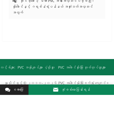
ရှေ့:
ခိုင်ခံ့သော ၃ မီတာ PVC အနားအလှဆင်ပစ္စည်း၊
မိုးခေါင်နှင့် ဂရစ်နံရံပန်နယ် အဆုံးသတ်အလှဆင်
အတွက်
လင့်ခ်များ:
PVC အမိုးချပ်များ ပံ့ပိုးသူ
PVC အခေါင်မိုးပြား ထုတ်လုပ်သူများ
မူပိုင်ခွင့် © ၂၀၁၀-၂၀၂၆
PVC အခေါင်မိုးပြားစက်ရုံ
ကေဂျင်။
အခွင့်အရေးအားလုံးကို ကာကွယ်ထားသည်။.
စကားပြော
စုံစမ်းမေးမြန်းရန်
ဖူယန်မြို့ ကေဂျင် အလှဆင်ပစ္စည်း ကုမ္ပဏီ လီမိတက်