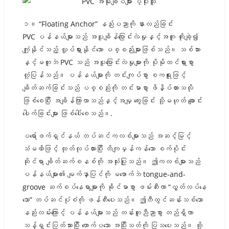
၁။ “Floating Anchor” နည်းပညာကို နားလည်ခြင်း
PVC ပန်နယ်များသည် အပူချိန်ပြောင်းလဲမှုနှင့်အတူ တိုးချဲ့၍
ကျုံ့နိုင်သည့် လှုပ်ရှားနိုင်သော ပစ္စည်းများဖြစ်သည်။ သစ်သား
နှင့်မတူဘဲ PVC သည် အပူပြောင်းလဲမှုများကို ပိုမိုထင်ရှားစွာ
တုံ့ပြန်သည်။ ပန်နယ်များကို တင်းကျပ်စွာ စကရူးဖြင့်
ချိတ်ဆက်ခြင်းသည် ပစ္စည်းကို တင်းမာစွာ ဖိနှိပ်ထားသလို
ဖြစ်စေပြီး အချိန်ကြာလာသည်နှင့်အမျှ ကွေးခြင်း သို့မဟုတ် ချောင်း
ပေါက်ခြင်းများ ဖြစ်ပေါ်စေသည်။.
ပရော်ဖက်ရှင်နယ် တပ်ဆင်ကလစ်များသည် အဆင့်မြင့်
သံမဏိဖြင့် ထုတ်လုပ်ထားပြီး တိကျမှန်ကန်သော စက်ပိုင်း
ဆိုင်ရာ ချိတ်ဆက်စနစ်ကို အသုံးပြုသည်။ ဤကလစ်များသည်
ပန်နယ်များ၏ မျက်နှာပြင်ကို မဖောက်ဘဲ tongue-and-
groove ဆက်စပ်နေရာများကို ခိုင်မာစွာ ဖမ်းဆီးကာ “လွှတ်လပ်နေ
သော” တပ်ဆင်ပုံစံကို ဖန်တီးပေးသည်။ ဤတီထွင်ဆန်းသစ်သော
နည်းလမ်းကြောင့် ပန်နယ်များသည် တန်းတူညီညာစွာ တည်ရှိကာ
သန့်ရှင်းပြတ်သားပြီး တောက်ပသော အပြီးသတ်ကို ပြသပေးသည်။ ထို့