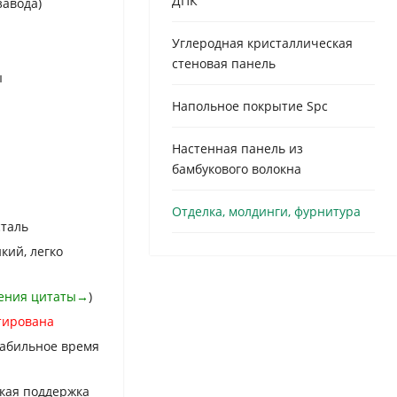
ДПК
завода)
Urdu
Turkish
Углеродная кристаллическая
стеновая панель
Italian
ы
German
Напольное покрытие Spc
Japanes
Настенная панель из
French
бамбукового волокна
Myanma
Romania
Отделка, молдинги, фурнитура
таль
кий, легко
чения цитаты→
)
тирована
табильное время
кая поддержка