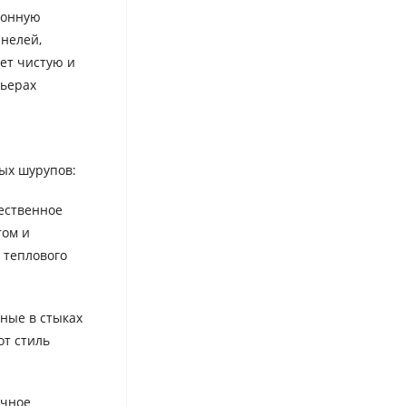
ионную
нелей,
ет чистую и
рьерах
ых шурупов:
ественное
том и
 теплового
ные в стыках
от стиль
очное