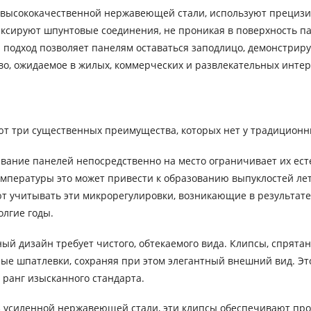
 высококачественной нержавеющей стали, используют прециз
ксируют шпунтовые соединения, не проникая в поверхность па
подход позволяет панелям оставаться заподлицо, демонстриру
о, ожидаемое в жилых, коммерческих и развлекательных инте
ют три существенных преимущества, которых нет у традиционн
вание панелей непосредственно на место ограничивает их ест
емпературы это может привести к образованию выпуклостей ле
 учитывать эти микрорегулировки, возникающие в результате
лгие годы.
й дизайн требует чистого, обтекаемого вида. Клипсы, спрятан
ые шпатлевки, сохраняя при этом элегантный внешний вид. Эт
 ранг изысканного стандарта.
 усиленной нержавеющей стали, эти клипсы обеспечивают пр