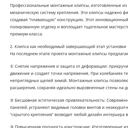
Профессиональные монтажные клипсы, изготовленные из
механическую систему крепления. Эти клипсы надежно фи
создавая “плавающую” конструкцию. Этот инновационный 
полированную отделку и воплощает тщательное мастерств
премиум-класса.
2. Клипса как необходимый завершающий этап установки
На последнем этапе проекта монтажные клипсы предлага
① Снятие напряжения и защита от деформации: прикручи
движение и создает точки напряжения. При колебаниях т
неприглядных щелей зимой. Монтажные клипсы позволяют
расширения, сохраняя идеально выровненные стены на до
② Бесшовная эстетическая привлекательность: Современны
панелей, устраняют видимые головки винтов и неаккуратн
“скрытого крепления” возводит любой дизайн интерьера в
③ Повышенная прочность конструкции: Изготовленные из