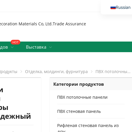
Russian
English
Vietnamese
Thai
HOT
Malay
одов
Выставка
Indonesi
Kazakh
Продукты
Отделка, молдинги, фурнитура
ПВХ потолочных панелей или стеновых панелей установки крепежные клипсы аксессуары выбора, простой прочный надежный
Korean
Категории продуктов
Bengali
и
Arabic
и
ПВХ потолочные панели
Uzbek
ры
ПВХ стеновая панель
надежный
Spanish
Portuguese
Рифленая стеновая панель из