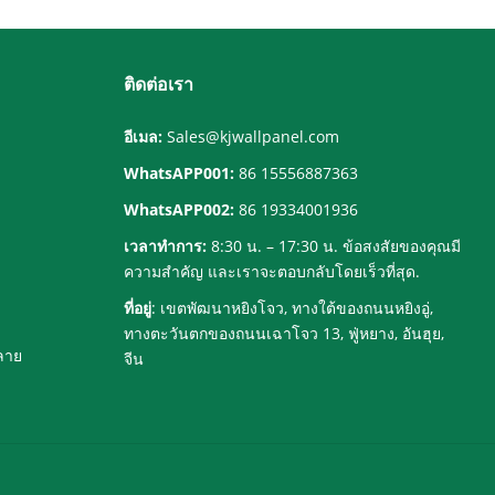
พื้นที่ภายในที่
และการออกแบบ
หรูหราในราคาที่
ภายใน
ดีที่สุด
ติดต่อเรา
อีเมล:
Sales@kjwallpanel.com
WhatsAPP001:
86 15556887363
WhatsAPP002:
86 19334001936
เวลาทำการ:
8:30 น. – 17:30 น. ข้อสงสัยของคุณมี
ความสำคัญ และเราจะตอบกลับโดยเร็วที่สุด.
ที่อยู่
: เขตพัฒนาหยิงโจว, ทางใต้ของถนนหยิงอู่,
ทางตะวันตกของถนนเฉาโจว 13, ฟู่หยาง, อันฮุย,
ลาย
จีน