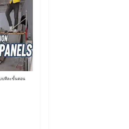
แผ่นฝ้าเพดานพีวี
ซีลายไม้ด้าน
แผ่นเพดาน PVC
สำหรับตกแต่ง
ลายเดี่ยว 20 ซม.
ความกว้าง 20
หนา 8 มม. พร้อม
ซม. ความหนา 8
ลายไม้ด้าน
มม. สำหรับผู้รับ
สำหรับห้องน้ำ
เหมาก่อสร้าง B2B
ห้องครัว ภายใน
ผลิตโดยผู้ผลิตจาก
ผู้ผลิตแผ่นเพดาน
ประเทศจีน
PVC แผ่นเพดาน
พลาสติกตกแต่ง
แบบทีละขั้นตอน
ลายคลื่น
ผู้ผลิตแผ่นผนัง
เรขาคณิตสำหรับ
เพดาน PVC แบบ
ภายในอาคาร กัน
สองช่องขายตรง
น้ำ น้ำหนักเบา
จากโรงงาน ราคา
แผ่นเพดาน
ดีที่สุด เหมาะ
สำหรับห้องนั่งเล่น
ระเบียง และ
ตกแต่งภายใน