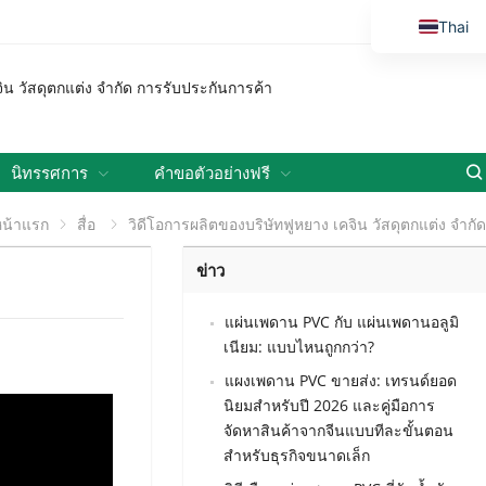
Thai
English
Vietnamese
Russian
Malay
นิทรรศการ
คำขอตัวอย่างฟรี
Indonesi
หน้าแรก
สื่อ
วิดีโอการผลิตของบริษัทฟูหยาง เคจิน วัสดุตกแต่ง จำกัด
Kazakh
ข่าว
Korean
Bengali
แผ่นเพดาน PVC กับ แผ่นเพดานอลูมิ
เนียม: แบบไหนถูกกว่า?
Arabic
แผงเพดาน PVC ขายส่ง: เทรนด์ยอด
Uzbek
นิยมสำหรับปี 2026 และคู่มือการ
Spanish
จัดหาสินค้าจากจีนแบบทีละขั้นตอน
สำหรับธุรกิจขนาดเล็ก
Portuguese