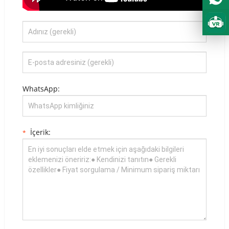
Portuguese
Urdu
Italian
German
Japanese
French
WhatsApp:
Myanmar
Romanian
İçerik:
*