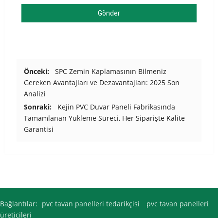
Gönder
Önceki:
SPC Zemin Kaplamasının Bilmeniz
Gereken Avantajları ve Dezavantajları: 2025 Son
Analizi
Sonraki:
Kejin PVC Duvar Paneli Fabrikasında
Tamamlanan Yükleme Süreci, Her Siparişte Kalite
Garantisi
Bağlantılar:
pvc tavan panelleri tedarikçisi
pvc tavan panelleri
üreticileri