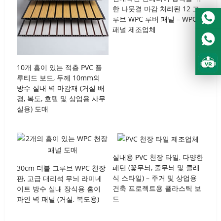
Urdu
한 나뭇결 마감 처리된 12 그
Turkish
루브 WPC 루버 패널 – WPC
패널 제조업체
Italian
German
Japanese
10개 홈이 있는 적층 PVC 플
루티드 보드, 두께 10mm의
French
방수 실내 벽 마감재 (거실 배
경, 복도, 호텔 및 상업용 사무
Myanmar
실용) 도매
Romanian
실내용 PVC 천장 타일, 다양한
패턴 (꽃무늬, 줄무늬 및 클래
30cm 더블 그루브 WPC 천장
식 스타일) – 주거 및 상업용
판, 고급 대리석 무늬 라미네
건축 프로젝트용 플라스틱 보
이트 방수 실내 장식용 홈이
드
파인 벽 패널 (거실, 복도용)