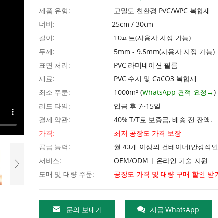
제품 유형:
고밀도 친환경 PVC/WPC 복합재
너비:
25cm / 30cm
길이:
10피트(사용자 지정 가능)
두께:
5mm - 9.5mm(사용자 지정 가능)
표면 처리:
PVC 라미네이션 필름
재료:
PVC 수지 및 CaCO3 복합재
최소 주문:
1000m² (
WhatsApp 견적 요청→
)
리드 타임:
입금 후 7~15일
결제 약관:
40% T/T로 보증금, 배송 전 잔액.
가격:
최저 공장도 가격 보장
공급 능력:
월 40개 이상의 컨테이너(안정적인
서비스:
OEM/ODM | 온라인 기술 지원
도매 및 대량 주문:
공장도 가격 및 대량 구매 할인 받
문의 보내기
지금 WhatsApp