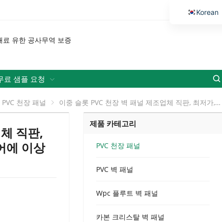
Korean
English
Vietnamese
Thai
Russian
무료 샘플 요청
Malay
PVC 천장 패널
이중 슬롯 PVC 천장 벽 패널 제조업체 직판, 최저가, 거실, 발코니, 매장 인테리어에 이상적
Indonesi
제품 카테고리
Kazakh
체 직판,
Bengali
어에 이상
PVC 천장 패널
Arabic
PVC 벽 패널
Uzbek
Spanish
Wpc 플루트 벽 패널
Portuguese
카본 크리스탈 벽 패널