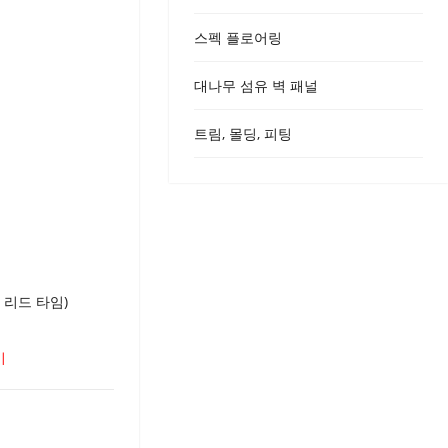
Urdu
스펙 플로어링
Turkish
Italian
대나무 섬유 벽 패널
German
트림, 몰딩, 피팅
Japanes
French
Myanma
Romania
 리드 타임)
기