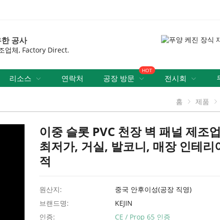
유한 공사
, Factory Direct.
HOT
리소스
연락처
공장 방문
전시회
홈
제품
이중 슬롯 PVC 천장 벽 패널 제조업
최저가, 거실, 발코니, 매장 인테리
적
원산지:
중국 안후이성(공장 직영)
브랜드명:
KEJIN
인증:
CE / Prop 65 인증