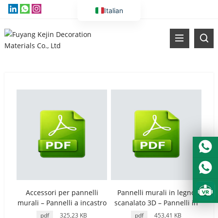
Italian
English
Vietnamese
Thai
Russian
Malay
Indonesian
Kazakh
Korean
Bengali
Arabic
Uzbek
Accessori per pannelli
Pannelli murali in legno
murali – Pannelli a incastro
scanalato 3D – Pannelli in
Spanish
per una facile installazione
PVC eleganti e resistenti
pdf
325,23 KB
pdf
453,41 KB