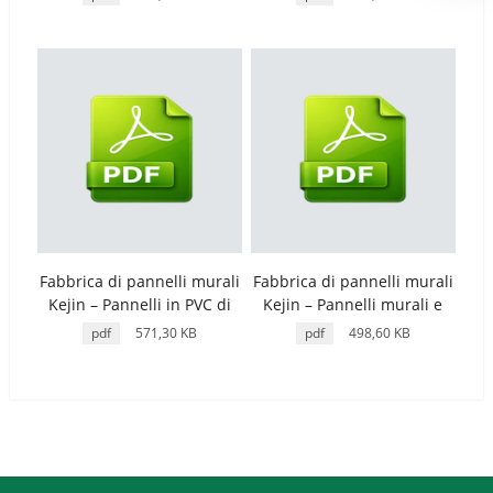
Portuguese
e interni eleganti
per interni moderni
Urdu
Turkish
German
Japanese
French
Myanmar
Romanian
Fabbrica di pannelli murali
Fabbrica di pannelli murali
Kejin – Pannelli in PVC di
Kejin – Pannelli murali e
alta qualità per soffitti e
per soffitti in PVC di alta
pdf
571,30 KB
pdf
498,60 KB
pareti per interni moderni
qualità