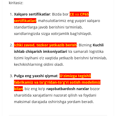
kiritasiz:
Xalqaro sertifikatlar
: Bizda bor
CE
va
CP65
sertifikatlari
, mahsulotlarimiz eng yuqori xalqaro
standartlarga javob berishini ta'minlab,
xaridlaringizda sizga xotirjamlik bag'ishlaydi.
Ichki zavod, tezkor yetkazib berish
: Bizning
Kuchli
ishlab chiqarish imkoniyatlari
Va samarali logistika
tizimi loyihani o'z vaqtida yetkazib berishni ta'minlab,
kechikishlarning oldini oladi.
Pulga eng yaxshi qiymat
:
O'zimizga tegishli
fabrikamiz va to'g'ridan-to'g'ri sotish modelimiz
bilan
, biz eng ko'p
raqobatbardosh narxlar
bozor
sharoitida xarajatlarni nazorat qilish va foydani
maksimal darajada oshirishga yordam beradi.