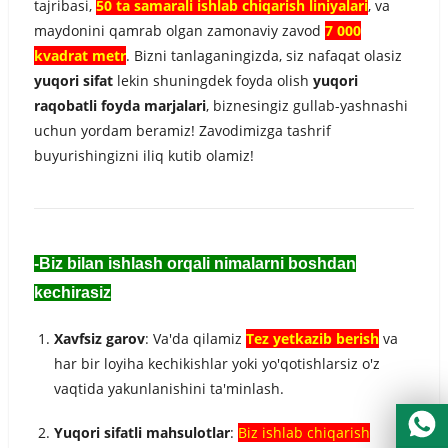
Urdu
tajribasi,
50 ta samarali ishlab chiqarish liniyalari
, va
maydonini qamrab olgan zamonaviy zavod
7 000
Turkish
kvadrat metr
. Bizni tanlaganingizda, siz nafaqat olasiz
Italian
yuqori sifat
lekin shuningdek foyda olish
yuqori
German
raqobatli foyda marjalari
, biznesingiz gullab-yashnashi
uchun yordam beramiz! Zavodimizga tashrif
Japanese
buyurishingizni iliq kutib olamiz!
French
Myanmar
Romanian
-Biz bilan ishlash orqali nimalarni boshdan
kechirasiz
Xavfsiz garov
: Va'da qilamiz
Tez yetkazib berish
va
har bir loyiha kechikishlar yoki yo'qotishlarsiz o'z
vaqtida yakunlanishini ta'minlash.
Yuqori sifatli mahsulotlar
:
Biz ishlab chiqarish