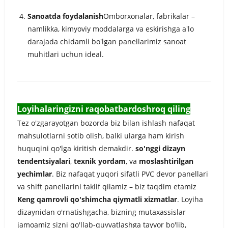
Sanoatda foydalanish
Omborxonalar, fabrikalar –
namlikka, kimyoviy moddalarga va eskirishga a'lo
darajada chidamli bo'lgan panellarimiz sanoat
muhitlari uchun ideal.
Loyihalaringizni raqobatbardoshroq qiling
Tez o'zgarayotgan bozorda biz bilan ishlash nafaqat
mahsulotlarni sotib olish, balki ularga ham kirish
huquqini qo'lga kiritish demakdir.
so'nggi dizayn
tendentsiyalari
,
texnik yordam
, va
moslashtirilgan
yechimlar
. Biz nafaqat yuqori sifatli PVC devor panellari
va shift panellarini taklif qilamiz – biz taqdim etamiz
Keng qamrovli qo'shimcha qiymatli xizmatlar
. Loyiha
dizaynidan o'rnatishgacha, bizning mutaxassislar
jamoamiz sizni qo'llab-quvvatlashga tayyor bo'lib,