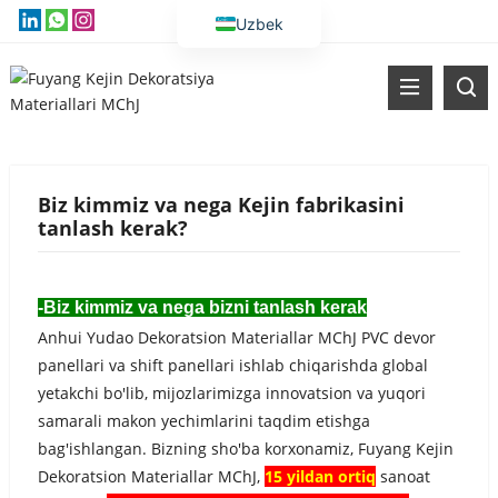
Uzbek
English
Vietnamese
Thai
Russian
Biz kimmiz va nega Kejin fabrikasini
Malay
tanlash kerak?
Indonesian
Kazakh
-Biz kimmiz va nega bizni tanlash kerak
Korean
Anhui Yudao Dekoratsion Materiallar MChJ PVC devor
Bengali
panellari va shift panellari ishlab chiqarishda global
Arabic
yetakchi bo'lib, mijozlarimizga innovatsion va yuqori
samarali makon yechimlarini taqdim etishga
Spanish
bag'ishlangan. Bizning sho'ba korxonamiz, Fuyang Kejin
Portuguese
Dekoratsion Materiallar MChJ,
15 yildan ortiq
sanoat