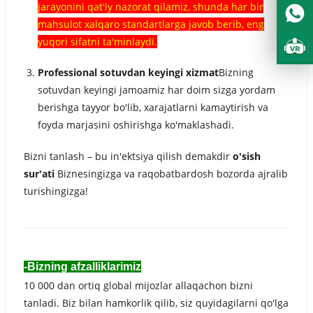
jarayonini qat'iy nazorat qilamiz, shunda har bir
mahsulot xalqaro standartlarga javob berib, eng
yuqori sifatni ta'minlaydi.
Professional sotuvdan keyingi xizmat
Bizning
sotuvdan keyingi jamoamiz har doim sizga yordam
berishga tayyor bo'lib, xarajatlarni kamaytirish va
foyda marjasini oshirishga ko'maklashadi.
Bizni tanlash – bu in'ektsiya qilish demakdir
o'sish
sur'ati
Biznesingizga va raqobatbardosh bozorda ajralib
turishingizga!
-Bizning afzalliklarimiz
10 000 dan ortiq global mijozlar allaqachon bizni
tanladi. Biz bilan hamkorlik qilib, siz quyidagilarni qo'lga