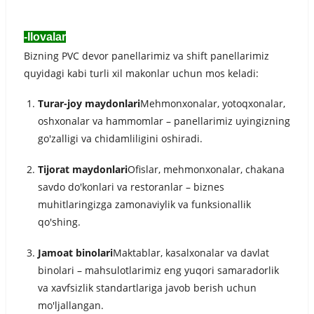
-Ilovalar
Bizning PVC devor panellarimiz va shift panellarimiz
quyidagi kabi turli xil makonlar uchun mos keladi:
Turar-joy maydonlari
Mehmonxonalar, yotoqxonalar,
oshxonalar va hammomlar – panellarimiz uyingizning
go'zalligi va chidamliligini oshiradi.
Tijorat maydonlari
Ofislar, mehmonxonalar, chakana
savdo do'konlari va restoranlar – biznes
muhitlaringizga zamonaviylik va funksionallik
qo'shing.
Jamoat binolari
Maktablar, kasalxonalar va davlat
binolari – mahsulotlarimiz eng yuqori samaradorlik
va xavfsizlik standartlariga javob berish uchun
mo'ljallangan.