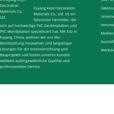
Fuyang Kejin Decoration
Datens
Materials Co., Ltd. ist ein
Untern
führender Hersteller, der
Herunt
sich auf hochwertige PVC-Deckenplatten und
PVC-Wandplatten spezialisiert hat. Mit Sitz in
Medien
Fuyang, China, widmen wir uns der
Ausstel
Bereitstellung innovativer und langlebiger
Lösungen für die Inneneinrichtung und
Werksb
Bauprojekte und bieten unseren Kunden
weltweit außergewöhnliche Qualität und
professionellen Service.
Links:
pvc deckenplatten lieferant
pvc-Deckenplatten Hersteller
Copyr