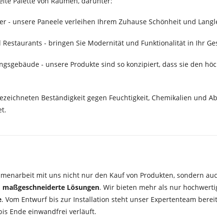
ite Palette von Räumen, darunter:
 - unsere Paneele verleihen Ihrem Zuhause Schönheit und Langle
d Restaurants - bringen Sie Modernität und Funktionalität in Ihr G
gsgebäude - unsere Produkte sind so konzipiert, dass sie den höc
usgezeichneten Beständigkeit gegen Feuchtigkeit, Chemikalien und 
t.
mmenarbeit mit uns nicht nur den Kauf von Produkten, sondern a
d
maßgeschneiderte Lösungen
. Wir bieten mehr als nur hochwert
e
. Vom Entwurf bis zur Installation steht unser Expertenteam bereit
bis Ende einwandfrei verläuft.