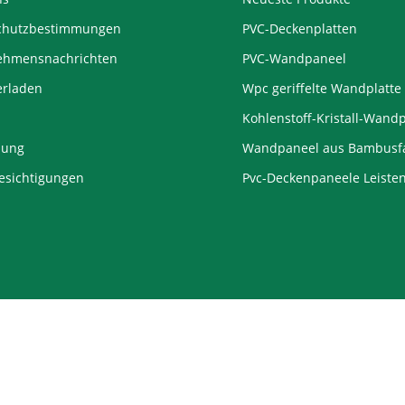
chutzbestimmungen
PVC-Deckenplatten
ehmensnachrichten
PVC-Wandpaneel
erladen
Wpc geriffelte Wandplatte
Kohlenstoff-Kristall-Wand
lung
Wandpaneel aus Bambusf
esichtigungen
Pvc-Deckenpaneele Leiste
ight © 2010-2026
Pvc-Deckenplatte Fabrik
Kejin Alle Rechte vorbeh