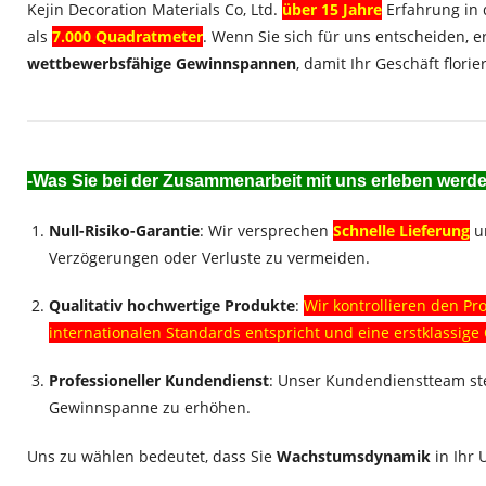
Kejin Decoration Materials Co, Ltd.
über 15 Jahre
Erfahrung in 
als
7.000 Quadratmeter
. Wenn Sie sich für uns entscheiden, e
wettbewerbsfähige Gewinnspannen
, damit Ihr Geschäft flori
-Was Sie bei der Zusammenarbeit mit uns erleben werd
Null-Risiko-Garantie
: Wir versprechen
Schnelle Lieferung
un
Verzögerungen oder Verluste zu vermeiden.
Qualitativ hochwertige Produkte
:
Wir kontrollieren den Pr
internationalen Standards entspricht und eine erstklassige Q
Professioneller Kundendienst
: Unser Kundendienstteam steh
Gewinnspanne zu erhöhen.
Uns zu wählen bedeutet, dass Sie
Wachstumsdynamik
in Ihr 