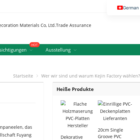
German
English
Vietnamese
Thai
HOT
Russian
ichtigungen
Ausstellung
Malay
Indonesi
Startseite
Wer wir sind und warum Kejin Factory wählen?
Kazakh
Heiße Produkte
Korean
Bengali
Arabic
Uzbek
enpaneelen, das
20cm Single
Spanish
llschaft Fuyang
Groove PVC
Dekorative