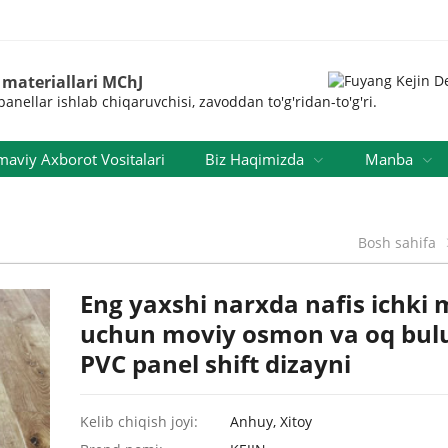
 materiallari MChJ
anellar ishlab chiqaruvchisi, zavoddan to'g'ridan-to'g'ri.
viy Axborot Vositalari
Biz Haqimizda
Manba
Bosh sahifa
Eng yaxshi narxda nafis ichki
uchun moviy osmon va oq bulu
PVC panel shift dizayni
Kelib chiqish joyi:
Anhuy, Xitoy