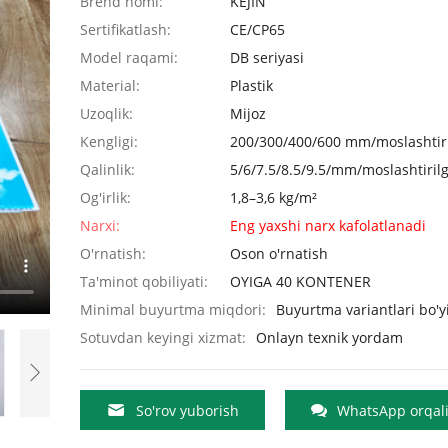
Brend nomi:
KEJIN
Sertifikatlash:
CE/CP65
Model raqami:
DB seriyasi
Material:
Plastik
Uzoqlik:
Mijoz
Kengligi:
200/300/400/600 mm/moslashtir
Qalinlik:
5/6/7.5/8.5/9.5/mm/moslashtiril
Og'irlik:
1,8–3,6 kg/m²
Narxi:
Eng yaxshi narx kafolatlanadi
O'rnatish:
Oson o'rnatish
Ta'minot qobiliyati:
OYIGA 40 KONTENER
Minimal buyurtma miqdori:
Buyurtma variantlari bo'y
Sotuvdan keyingi xizmat:
Onlayn texnik yordam
So'rov yuborish
WhatsApp orqali