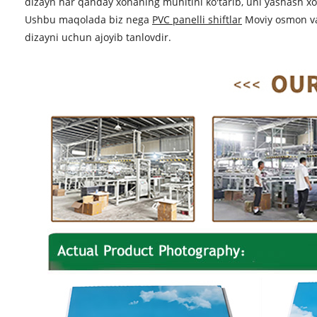
dizayn har qanday xonaning muhitini ko'tarib, uni yashash xona
Ushbu maqolada biz nega
PVC panelli shiftlar
Moviy osmon va 
dizayni uchun ajoyib tanlovdir.