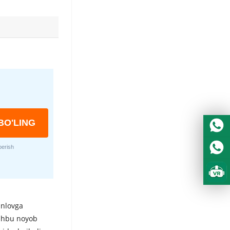
BO'LING
berish
anlovga
Ushbu noyob