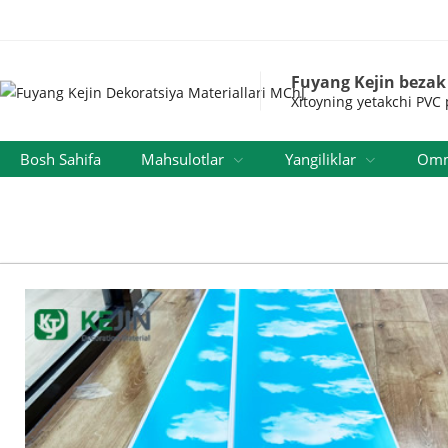
Fuyang Kejin bezak
Xitoyning yetakchi PVC p
Bosh Sahifa
Mahsulotlar
Yangiliklar
Omma
Bepul Namuna So'rovi