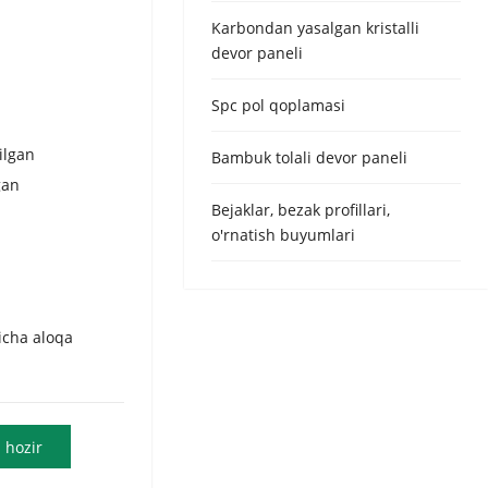
Urdu
Karbondan yasalgan kristalli
Turkish
devor paneli
Italian
Spc pol qoplamasi
German
Japanes
ilgan
Bambuk tolali devor paneli
gan
French
Bejaklar, bezak profillari,
Myanma
o'rnatish buyumlari
Romania
icha aloqa
 hozir