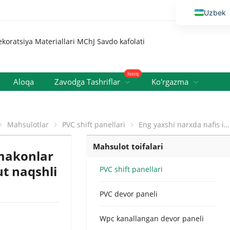
Uzbek
English
Vietnamese
Thai
Issiq
Russian
Aloqa
Zavodga Tashriflar
Ko'rgazma
Malay
Indonesi
Mahsulotlar
PVC shift panellari
Eng yaxshi narxda nafis ichki makonlar uchun moviy osmon va oq bulut naqshli PVC panel shift dizayni
Kazakh
Mahsulot toifalari
Korean
 makonlar
Bengali
t naqshli
PVC shift panellari
Arabic
PVC devor paneli
Spanish
Portuguese
Wpc kanallangan devor paneli