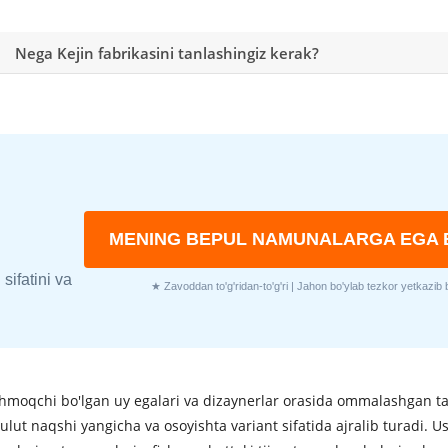
Nega Kejin fabrikasini tanlashingiz kerak?
MENING BEPUL NAMUNALARGA EGA 
sifatini va
★ Zavoddan to'g'ridan-to'g'ri | Jahon bo'ylab tezkor yetkazib 
qo'shmoqchi bo'lgan uy egalari va dizaynerlar orasida ommalashgan t
lut naqshi yangicha va osoyishta variant sifatida ajralib turadi. 