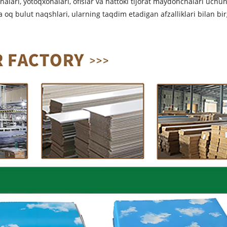
lari, yotoqxonalari, ofislar va hattoki tijorat maydonchalari uchun 
oq bulut naqshlari, ularning taqdim etadigan afzalliklari bilan bir