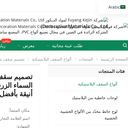
Arabic
English
Decorative Materials Co., Ltd)
Vietnamese
الشركة الرائدة في الصين في مجال تصنيع ألواح PVC، المصنع مباشرة.
Thai
ساخن
Russian
طلب عينة مجانية
معرض
زيا
Malay
الصفحة الرئيسية
المنتجات
ألواح السقف البلاستيكية
تصميم سقف من الألواح البلاستيكية مع نمط السماء الزرقاء
Indonesian
فئات المنتجات
Kazakh
تصميم سقف م
Korean
السماء الزر
ألواح السقف البلاستيكية
أنيقة بأفضل
Bengali
لوحات حائطية من البلاستيك
Uzbek
مكان المنشأ:
Spanish
لوح حائط مخدّد من الألواح الخشبية
الخشبية
اسم العلامة التجاري
Portuguese
الشهادة: