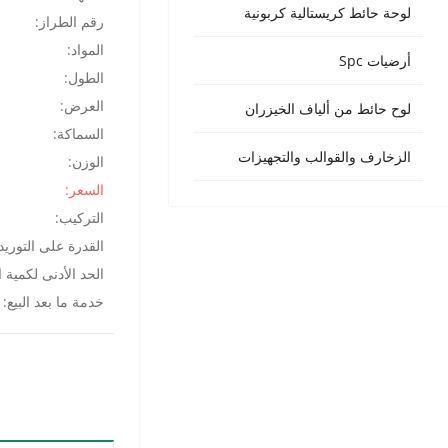
Urdu
لوحة حائط كريستالية كربونية
رقم الطراز:
Turkish
المواد:
أرضيات Spc
Italian
الطول:
German
العرض:
لوح حائط من ألياف الخيزران
السماكة:
Japanese
الزخارف والقوالب والتجهيزات
الوزن:
French
السعر:
Myanmar
التركيب:
Romanian
القدرة على التوريد
الحد الأدنى لكمية 
خدمة ما بعد البيع: