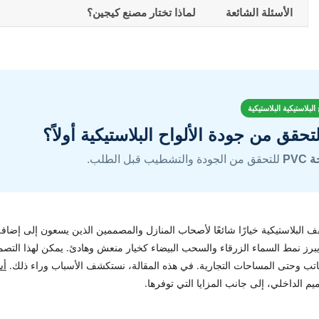
الأسئلة الشائعة
لماذا تختار مصنع كيجين؟
لبلاستيكية البلاستيكية
تحقق من جودة الألواح البلاستيكية أولاً؟
PVC
للتحقق من الجودة والتشطيب قبل الطلب.
البلاستيكية خيارًا شائعًا لأصحاب المنازل والمصممين الذين يسعون إلى إضافة 
يبرز نمط السماء الزرقاء والسحب البيضاء كخيار منعش وهادئ. يمكن لهذا التصمي
تب وحتى المساحات التجارية. في هذه المقالة، نستكشف الأسباب وراء ذلك.
أس
يم الداخلي، إلى جانب المزايا التي توفرها.