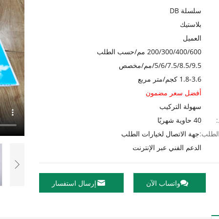
سلسلة DB
بلاستيك
العميل
200/300/400/600 مم/حسب الطلب
5/6/7.5/8.5/9.5/مم/مخصص
1.8-3.6 كجم/متر مربع
أفضل سعر مضمون
سهولة التركيب
:
40 حاوية شهريًا
الطلب:
جهة الاتصال لخيارات الطلب
الدعم الفني عبر الإنترنت
واتساب الآن
إرسال استفسار