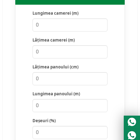
Portuguese
Urdu
Lungimea camerei (m)
Turkish
Italian
Lățimea camerei (m)
German
Japanese
French
Lățimea panoului (cm)
Myanmar
Lungimea panoului (m)
Deșeuri (%)