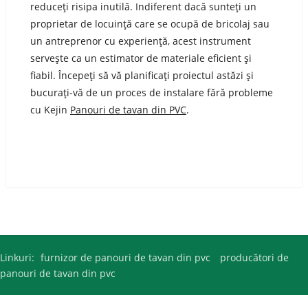
reduceți risipa inutilă. Indiferent dacă sunteți un
proprietar de locuință care se ocupă de bricolaj sau
un antreprenor cu experiență, acest instrument
servește ca un estimator de materiale eficient și
fiabil. Începeți să vă planificați proiectul astăzi și
bucurați-vă de un proces de instalare fără probleme
cu Kejin
Panouri de tavan din PVC
.
Linkuri:
furnizor de panouri de tavan din pvc
producători de
panouri de tavan din pvc