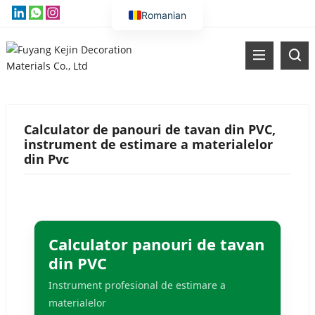
Romanian
English
Vietnamese
Thai
Russian
Calculator de panouri de tavan din PVC,
Malay
instrument de estimare a materialelor
Indonesian
din Pvc
Kazakh
Korean
Bengali
Calculator panouri de tavan
Arabic
din PVC
Uzbek
Instrument profesional de estimare a
Spanish
materialelor