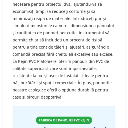
necesare pentru proiectul dvs., ajutându-vă să
economisiți timp, să reduceți costurile și să
minimizați risipa de materiale. Introduceți pur și
simplu dimensiunile camerei, dimensiunea panoului
și cantitatea de panouri per cutie. Instrumentul vă
permite chiar să includeți un procent de risipă
pentru a ține cont de tăieri și ajustări, asigurând o
comandă precisă fără cheltuieli excesive sau excese.
La Kejin PVC Plafoniere, oferim panouri din PVC de
calitate superioară care sunt impermeabile,
rezistente la foc și ușor de instalat - ideale pentru
băi, bucătării și spații comerciale. În plus, panourile
noastre ecologice oferă o opțiune durabilă pentru
case și birouri deopotrivă.
FABRICA DE PANOURI PVC KEJIN