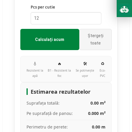
Pcs per cutie
Ștergeți
Calculați acum
toate
💧
🔥
🛠️
♻️
Rezistent la
B1 - Rezistent la
Se potrivește
Eco-
apă
foc
ușor
PVC
Estimarea rezultatelor
Suprafața totală:
0.00 m²
Pe suprafață de panou:
0.000 m²
Perimetru de perete:
0.00 m