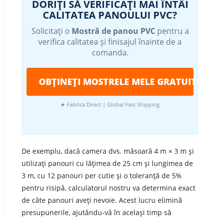
DORIȚI SĂ VERIFICAȚI MAI ÎNTÂI
CALITATEA PANOULUI PVC?
Solicitați o
Mostră de panou PVC
pentru a
verifica calitatea și finisajul înainte de a
comanda.
OBȚINEȚI MOSTRELE MELE GRATUITE
★ Fabrica Direct | Global Fast Shipping
De exemplu, dacă camera dvs. măsoară 4 m × 3 m și
utilizați panouri cu lățimea de 25 cm și lungimea de
3 m, cu 12 panouri per cutie și o toleranță de 5%
pentru risipă, calculatorul nostru va determina exact
de câte panouri aveți nevoie. Acest lucru elimină
presupunerile, ajutându-vă în același timp să