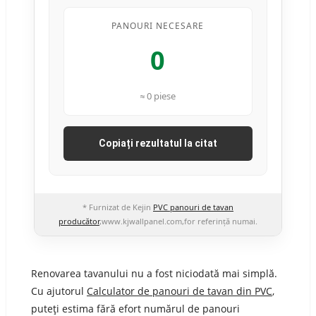
PANOURI NECESARE
0
≈
0
piese
Copiați rezultatul la citat
* Furnizat de Kejin
PVC panouri de tavan
producător
,www.kjwallpanel.com,for referință numai.
Renovarea tavanului nu a fost niciodată mai simplă.
Cu ajutorul
Calculator de panouri de tavan din PVC
,
puteți estima fără efort numărul de panouri