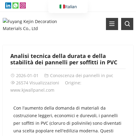
Italian
English
Vietnamese
Thai
Russian
Analisi tecnica della durata e della
Malay
stabilità dei pannelli per soffitti in PVC
Indonesian
2026-01-01
Conoscenza dei pannelli in pvc
Kazakh
26574 Visualizzazioni
Origine:
Korean
www.kjwallpanel.com
Bengali
Arabic
Con l'aumento della domanda di materiali da
costruzione leggeri, economici e durevoli, i pannelli
Uzbek
per soffitti in PVC (cloruro di polivinile) sono diventati
Spanish
una scelta popolare nell'edilizia moderna. Questi