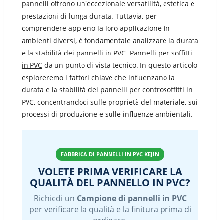
Portuguese
pannelli offrono un'eccezionale versatilità, estetica e
prestazioni di lunga durata. Tuttavia, per
Urdu
comprendere appieno la loro applicazione in
Turkish
ambienti diversi, è fondamentale analizzare la durata
German
e la stabilità dei pannelli in PVC.
Pannelli per soffitti
in PVC
da un punto di vista tecnico. In questo articolo
Japanese
esploreremo i fattori chiave che influenzano la
French
durata e la stabilità dei pannelli per controsoffitti in
Myanmar
PVC, concentrandoci sulle proprietà del materiale, sui
processi di produzione e sulle influenze ambientali.
Romanian
FABBRICA DI PANNELLI IN PVC KEJIN
VOLETE PRIMA VERIFICARE LA
QUALITÀ DEL PANNELLO IN PVC?
Richiedi un
Campione di pannelli in PVC
per verificare la qualità e la finitura prima di