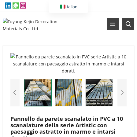
Italian
English
Vietnamese
Thai
Russian
Malay
Indonesian
Kazakh
Korean
Bengali
Arabic
Uzbek
Pannello da parete scanalato in PVC a 10
scanalature della serie Artistic con
Spanish
paesaggio astratto in marmo e intarsi