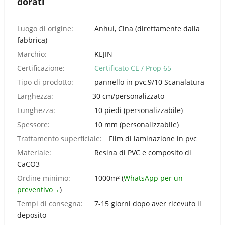
dorati
Portuguese
Urdu
Luogo di origine:
Anhui, Cina (direttamente dalla
Turkish
fabbrica)
German
Marchio:
KEJIN
Japanese
Certificazione:
Certificato CE / Prop 65
Tipo di prodotto:
pannello in pvc,9/10 Scanalatura
French
Larghezza:
30 cm/personalizzato
Myanmar
Lunghezza:
10 piedi (personalizzabile)
Romanian
Spessore:
10 mm (personalizzabile)
Trattamento superficiale:
Film di laminazione in pvc
Materiale:
Resina di PVC e composito di
CaCO3
Ordine minimo:
1000m² (
WhatsApp per un
preventivo→
)
Tempi di consegna:
7-15 giorni dopo aver ricevuto il
deposito