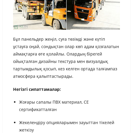
Бұл панельдер жеңіл, суға төзімді және күтіп
ұстауға оңай, сондықтан олар көп адам қозғалатын
аймақтарға өте қолайлы. Олардың бірегей
ойықталған дизайны текстура мен визуалдық
тартымдылық қосып, кез келген ортада талғампаз
атмосфера қалыптастырады.
Негізгі сипаттамалар:
Жоғары сапалы ПВХ материал, CE
сертификатталған
Жекелендіру опцияларымен зауыттан тікелей
жеткізу