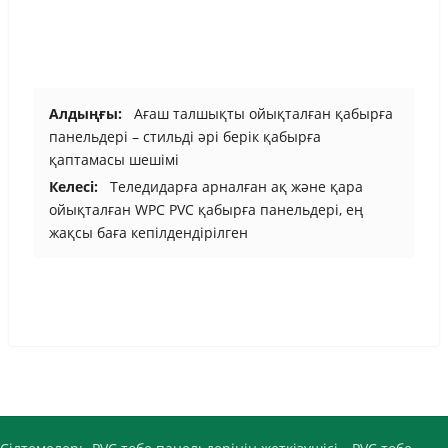
Алдыңғы:
Ағаш талшықты ойықталған қабырға
панельдері – стильді әрі берік қабырға
қаптамасы шешімі
Келесі:
Теледидарға арналған ақ және қара
ойықталған WPC PVC қабырға панельдері, ең
жақсы баға кепілдендірілген