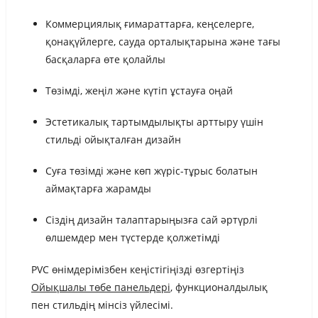
Коммерциялық ғимараттарға, кеңселерге,
қонақүйлерге, сауда орталықтарына және тағы
басқаларға өте қолайлы
Төзімді, жеңіл және күтіп ұстауға оңай
Эстетикалық тартымдылықты арттыру үшін
стильді ойықталған дизайн
Суға төзімді және көп жүріс-тұрыс болатын
аймақтарға жарамды
Сіздің дизайн талаптарыңызға сай әртүрлі
өлшемдер мен түстерде қолжетімді
PVC өнімдерімізбен кеңістігіңізді өзгертіңіз
Ойықшалы төбе панельдері
, функционалдылық
пен стильдің мінсіз үйлесімі.