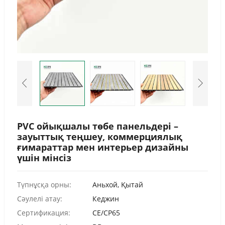
Urdu
Turkish
Italian
German
Japanese
French
Myanmar
Romanian
PVC ойықшалы төбе панельдері –
зауыттық теңшеу, коммерциялық
ғимараттар мен интерьер дизайны
үшін мінсіз
Түпнұсқа орны:
Аньхой, Қытай
Сәулелі атау:
Кеджин
Сертификация:
CE/CP65