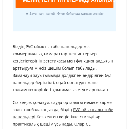
МЕНІҢ ТЕГІН ҮЛГІЛЕРІМДІ АЛЫҢЫЗ
★ Зауыттан тікелей | Әлем бойынша жылдам жеткізу
Біздің PVC ойықты төбе панельдеріміз
коммерциялық ғимараттар мен интерьер
кеңістіктерінің эстетикасы мен функционалдығын
арттыруға мінсіз шешім болып табылады.
Заманауи зауытымызда дәлдікпен өндірілген бұл
панельдер беріктікті, оңай орнатуды және
талғампаз көріністі қамтамасыз етуге арналған.
Сіз кеңсе, қонақүй, сауда орталығы немесе көрме
залын жобаласаңыз да, біздің
PVC ойықшалы төбе
панельдері
Кез келген кеңістікке стильді әрі
практикалық шешім ұсынады. Олар CE