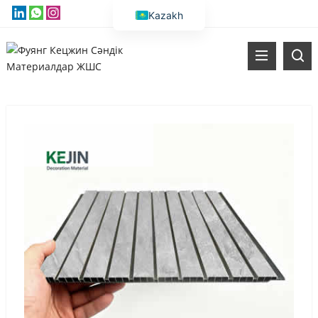
Kazakh
English
Vietnamese
Thai
Russian
Malay
Indonesian
Korean
Bengali
Arabic
Uzbek
Spanish
Portuguese