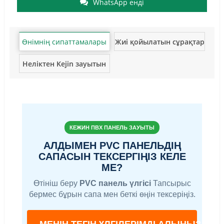
WhatsApp енді
Өнімнің сипаттамалары
Жиі қойылатын сұрақтар
Неліктен Kejin зауытын
таңдау керек?
КЕЖИН ПВХ ПАНЕЛЬ ЗАУЫТЫ
АЛДЫМЕН PVC ПАНЕЛЬДІҢ
САПАСЫН ТЕКСЕРГІҢІЗ КЕЛЕ
МЕ?
Өтініш беру
PVC панель үлгісі
Тапсырыс
бермес бұрын сапа мен беткі өңін тексеріңіз.