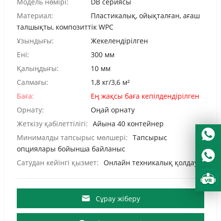
Модель нөмірі:
DB сериясы
Материал:
Пластикалық, ойықталған, ағаш
талшықты, композиттік WPC
Ұзындығы:
Жекелендірілген
Ені:
300 мм
Қалыңдығы:
10 мм
Салмағы:
1,8 кг/3,6 м²
Баға:
Ең жақсы баға кепілдендірілген
Орнату:
Оңай орнату
Жеткізу қабілеттілігі:
Айына 40 контейнер
Минималды тапсырыс мөлшері:
Тапсырыс
опциялары бойынша байланыс
Сатудан кейінгі қызмет:
Онлайн техникалық қолдау
Сұрау жіберу