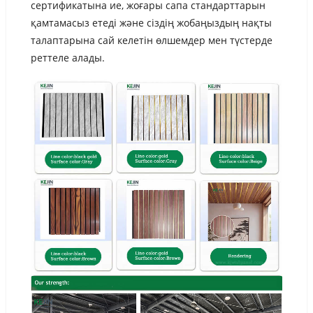
сертификатына ие, жоғары сапа стандарттарын
қамтамасыз етеді және сіздің жобаңыздың нақты
талаптарына сай келетін өлшемдер мен түстерде
реттеле алады.